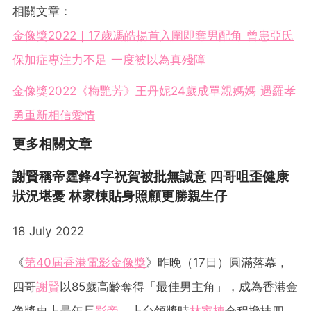
相關文章：
金像獎2022｜17歲馮皓揚首入圍即奪男配角 曾患亞氏
保加症專注力不足 一度被以為真殘障
金像獎2022《梅艷芳》王丹妮24歲成單親媽媽 遇羅孝
勇重新相信愛情
更多相關文章
謝賢稱帝霆鋒4字祝賀被批無誠意 四哥咀歪健康
狀況堪憂 林家棟貼身照顧更勝親生仔
18 July 2022
《
第40屆香港電影金像獎
》昨晚（17日）圓滿落幕，
四哥
謝賢
以85歲高齡奪得「最佳男主角」，成為香港金
像獎史上最年長
影帝
。上台領獎時
林家棟
全程攙扶四