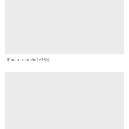
Photo from ViuTV截圖