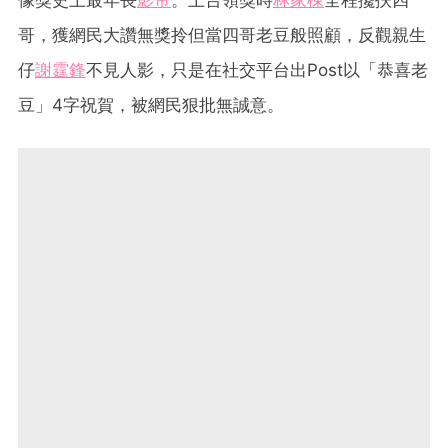
哥，獲網民大讚無獎拎但當四哥老豆般照顧，反觀親生
仔
謝霆鋒
不見人影，只是在社交平台出Post以「恭喜老
豆」4字祝賀，被網民狠批無誠意。