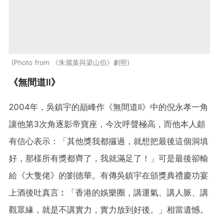
Photo from 《朱麗葉與梁山伯》劇照
《無間道II》
2004年，吳鎮宇的巔峰作《無間道II》中的倪永孝一角
讓他第3次角逐影帝寶座，今次呼聲極高，而他本人頗
有信心表示：「其他獎我都攞過，就想把最後這個洞填
好，那樣所有獎都齊了，我就滿足了！」可是最後卻輸
給《大隻佬》的劉德華。有傳吳鎮宇在頒獎典禮慶功宴
上酒後吐真言︰「香港的娛樂圈，講運氣、講人脈、講
觀眾緣，就是不講實力，實力放到好後。」相當遺憾。