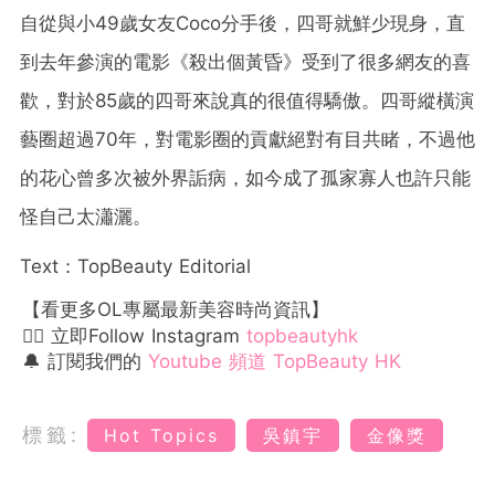
自從與小49歲女友Coco分手後，四哥就鮮少現身，直
到去年參演的電影《殺出個黃昏》受到了很多網友的喜
歡，對於85歲的四哥來說真的很值得驕傲。四哥縱橫演
藝圈超過70年，對電影圈的貢獻絕對有目共睹，不過他
的花心曾多次被外界詬病，如今成了孤家寡人也許只能
怪自己太瀟灑。
Text：TopBeauty Editorial
【看更多OL專屬最新美容時尚資訊】
👉🏻 立即Follow Instagram
topbeautyhk
🔔 訂閱我們的
Youtube 頻道 TopBeauty HK
標籤:
Hot Topics
吳鎮宇
金像獎