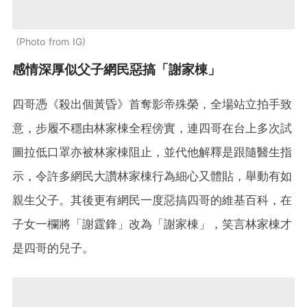
Photo from IG
感情深厚似父子網民惡搞「謝家棟」
四哥憑《殺出個黃昏》首奪影帝殊榮，全場站立拍手致
意，步履不穩由林家棟全程傍實，連四哥在台上多次試
圖拉低口罩亦被林家棟阻止，並代他解釋是跟隨醫生指
示，令許多網民大讚林家棟行為細心又體貼，舉動有如
親生父子。其後更有網民一度惡搞四哥的維基百科，在
子女一欄將「謝霆鋒」改為「謝家棟」，笑言林家棟才
是四哥的兒子。