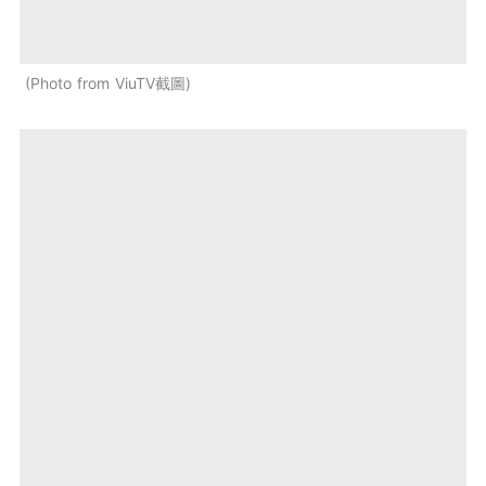
Photo from ViuTV截圖