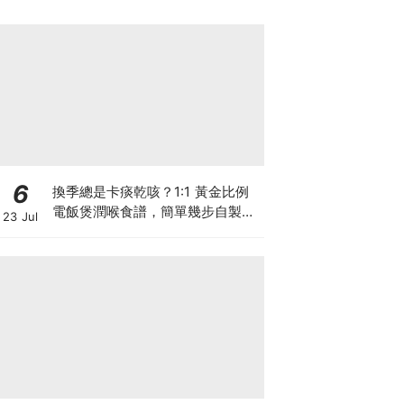
6
換季總是卡痰乾咳？1:1 黃金比例
電飯煲潤喉食譜，簡單幾步自製天
23 Jul
然潤喉滋養飲