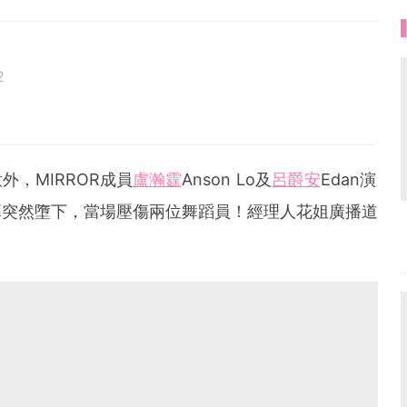
2
，MIRROR成員
盧瀚霆
Anson Lo及
呂爵安
Edan演
大屏幕突然墮下，當場壓傷兩位舞蹈員！經理人花姐廣播道