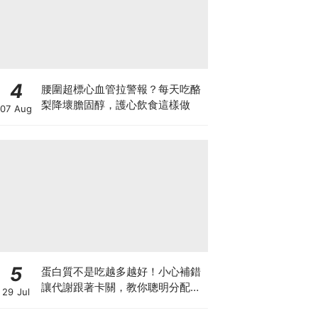
4
腰圍超標心血管拉警報？每天吃酪
梨降壞膽固醇，護心飲食這樣做
07 Aug
5
蛋白質不是吃越多越好！小心補錯
讓代謝跟著卡關，教你聰明分配三
29 Jul
餐蛋白質份量