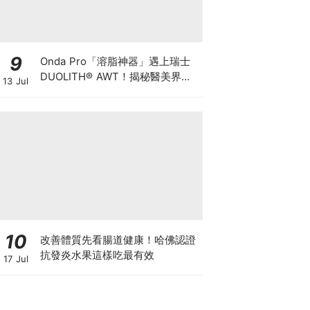
9
Onda Pro「溶脂神器」遇上瑞士
DUOLITH® AWT！揭秘醫美界悄
13 Jul
悄瘋傳的「雙機塑形」雙倍震撼彈
10
改善體質先看腸道健康！哈佛認證
抗發炎水果這樣吃最有效
17 Jul