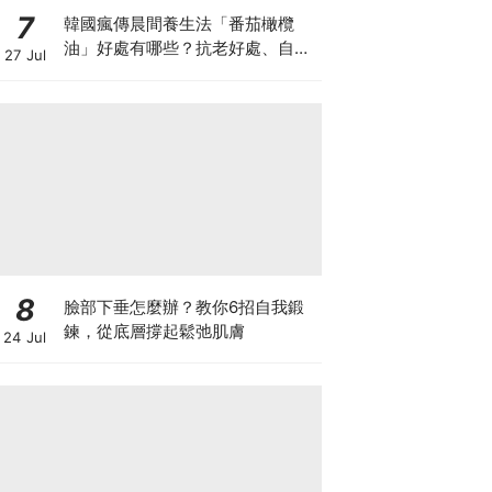
7
韓國瘋傳晨間養生法「番茄橄欖
油」好處有哪些？抗老好處、自製
27 Jul
做法與禁忌一次看
8
臉部下垂怎麼辦？教你6招自我鍛
鍊，從底層撐起鬆弛肌膚
24 Jul