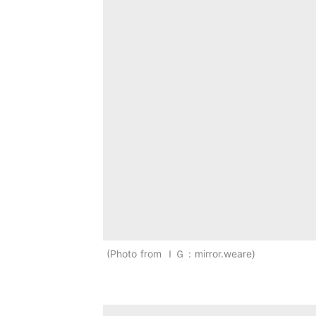
Photo from ＩＧ：mirror.weare