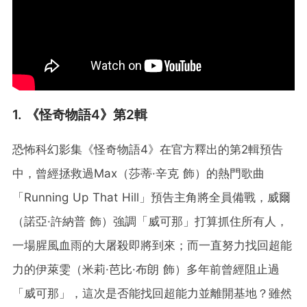
1. 《怪奇物語4》第2輯
恐怖科幻影集《怪奇物語4》在官方釋出的第2輯預告
中，曾經拯救過Max（莎蒂·辛克 飾）的熱門歌曲
「Running Up That Hill」預告主角將全員備戰，威爾
（諾亞·許納普 飾）強調「威可那」打算抓住所有人，
一場腥風血雨的大屠殺即將到來；而一直努力找回超能
力的伊萊雯（米莉·芭比·布朗 飾）多年前曾經阻止過
「威可那」，這次是否能找回超能力並離開基地？雖然