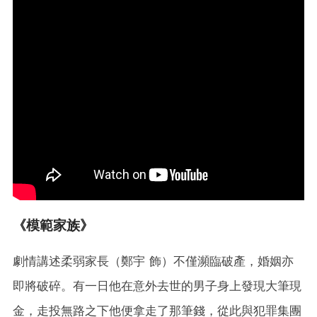
《模範家族》
劇情講述柔弱家長（鄭宇 飾）不僅瀕臨破產，婚姻亦
即將破碎。有一日他在意外去世的男子身上發現大筆現
金，走投無路之下他便拿走了那筆錢，從此與犯罪集團