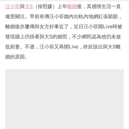
汪小菲
與
大S
（徐熙媛）上年
離婚
後，其感情生活一直
備受關注。早前有傳汪小菲婚內出軌內地網紅張穎穎，
離婚後亦屢傳與女方好事近了，近日汪小菲開Live時被
發現牆上仍掛著與大S的婚照，不少網民認為他仍未放
低前妻。不過，汪小菲又再開Live，終於說出與大S離
婚的原因。