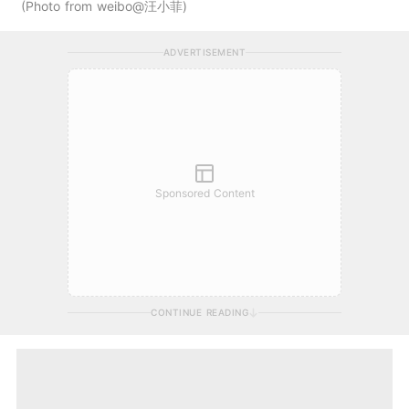
Photo from weibo@汪小菲
ADVERTISEMENT
Sponsored Content
CONTINUE READING