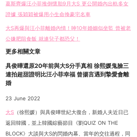
葛斯齊爆汪小菲推倒懷胎9月大S 更公開婚內出軌多女
證據 張穎穎被爆用小生命換豪宅名車
大S再爆與汪小菲離婚內情！呻10年婚姻似坐監 曾被老
公嫌肥阻食飯 就連兒子都恐父！
更多相關文章
具俊曄還原20年前與大S分手真相 徐熙媛鬼臉三
連拍超甜證明比汪小菲幸福 曾揚言遇到摯愛會離
婚
23 June 2022
大S
（徐熙媛）與具俊曄世紀大復合，新婚人夫近日已
返回韓國，並上韓國綜藝節目《劉QUIZ ON THE
BLOCK》大談與大S的閃婚內幕、當年的交往過程，同