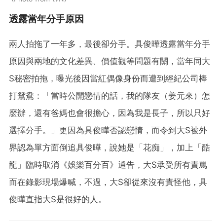
透露當年分手原因
兩人拍拖了一年多，最後卻分手。具俊曄透露當年分手
原因與兩地的文化差異、價值觀等問題有關，當年同大
S秘密拍拖，曝光後因當紅偶像身份而遭到經紀公司棒
打鴛鴦：「當時公開戀情的話，我的隊友（姜元來）怎
麼辦，還有爸媽也會很擔心，因為我是長子，所以只好
選擇分手。」更因為具俊曄否認戀情，而令到大S被外
界認為單方面倒追具俊曄，說她是「花痴」，加上「酷
龍」臨時取消《娛樂百分百》通告，大S承受所有責罵
而在錄影現場爆喊，不過，大S卻從來沒有責怪他，具
俊曄直指大S是很好的人。