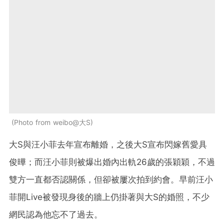
Photo from weibo@大S
大S與汪小菲去年宣布離婚，之後大S宣布閃嫁舊愛具
俊曄；而汪小菲則被爆出婚內出軌26歲的張穎穎，不過
雙方一直都否認關係，但卻被屢次拍到約會。早前汪小
菲開Live被發現身後的牆上仍掛著與大S的婚照，不少
網民認為他忘不了過去。