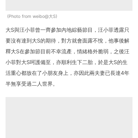
Photo from weibo@大S
大S與汪小菲曾一齊參加內地綜藝節目，汪小菲透露只
要沒有達到大S的期待，對方就會面露不悅，他事後解
釋大S在參加節目前不幸流產，情緒格外脆弱，之後汪
小菲對大S呵護備至，亦順利生下二胎，於是大S的生
活重心都放在了小朋友身上，亦因此兩夫妻已長達4年
半無享受過二人世界。