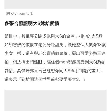
Photo from tvN
多張合照證明大S嫁給愛情
節目中，具俊曄公開多張與大S的合照，相中的大S宛
如初戀般的依偎在老公身邊甜笑，讓她整個人就像18歲
少女一樣，還有與老公賣萌做鬼臉，擺出可愛姿勢三連
拍，俏皮擠出鬥雞眼，隔住個mon都能感受到大S嫁給
愛情。具俊曄亦直言已經想像同大S攜手到老的畫面，
還表示「到離開這個世界前都要愛著大S。」