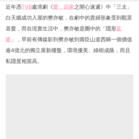
近年憑
TVB
處境劇《
愛．回家
之開心速遞》中「三太」
白天娥成功入屋的樊亦敏，在劇中的貴婦形象受到觀眾
喜愛，而在現實生活中，樊亦敏是圈中的「隱形
富
婆
」，早前有傳媒影到樊亦敏到壽臣山道西睇一個價值
逾4億元的獨立屋新樓盤，環境優美、綠樹成蔭，而且
私隱度相當高。