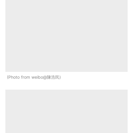
Photo from weibo@陳浩民