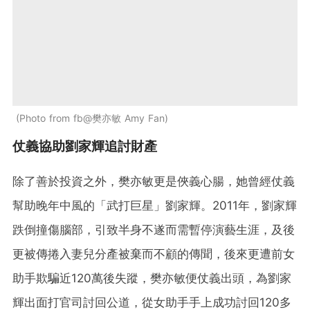
Photo from fb@樊亦敏 Amy Fan
仗義協助劉家輝追討財產
除了善於投資之外，樊亦敏更是俠義心腸，她曾經仗義
幫助晚年中風的「武打巨星」劉家輝。2011年，劉家輝
跌倒撞傷腦部，引致半身不遂而需暫停演藝生涯，及後
更被傳捲入妻兒分產被棄而不顧的傳聞，後來更遭前女
助手欺騙近120萬後失蹤，樊亦敏便仗義出頭，為劉家
輝出面打官司討回公道，從女助手手上成功討回120多