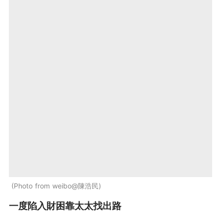
Photo from weibo@陳浩民
一度陷入財困靠太太找出路