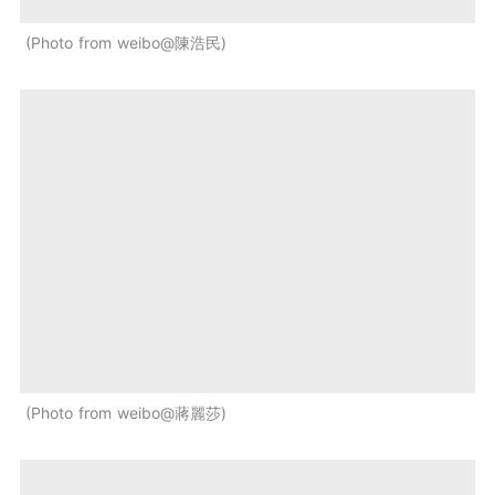
Photo from weibo@陳浩民
Photo from weibo@蔣麗莎