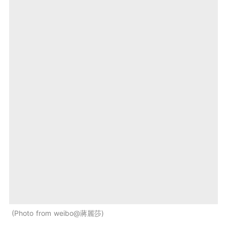
Photo from weibo@蔣麗莎