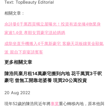
Text: TopBeauty Editorial
相關文章：
佘詩曼6千萬西貢獨立屋曝光！投資有道坐擁4物業身
家逾1.4億 孝順女買豪宅送給媽媽
成龍坐直升機搬入4千萬新豪宅 客廳天花板鑲黃金顯氣
派 親自下廚宴請賓客
更多相關文章
陳浩民棄月租14萬豪宅搬到內地 花千萬買3千呎
豪宅 曾無工開靠老婆養 現買20公寓投資
20 Aug 2022
現年52歲的陳浩民近年將
事業
重心轉移內地，原本他與