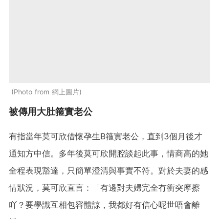
Photo from 網上圖片
被傳用大肚箍實老公
有指當年莫可欣借懷孕生B箍實老公，直到3個月後才
通知方中信。多年後莫可欣開腔談起此事，情商高的她
全程表現豁達，只簡單澄清與事實不符。對於夫妻的感
情狀況，莫可欣直言：「有邊對夫婦完全冇衝突摩擦
吖？要學識互相包容體諒，我都好有信心呢世唔會離