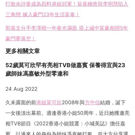
打敗佘詩曼成為四料港姐冠軍！翁嘉穗曾與李明慧陷入
三角戀 嫁入豪門23年生活富泰！
郭嘉文分手李澤楷一年春光滿面 搭上城中富豪相戀5年
豪門夢落空！
更多相關文章
52歲莫可欣罕有亮相TVB做嘉賓 保養得宜與23
歲師妹馮嘉敏外型零違和
24 Aug 2022
久未露面的前
港姐
莫可欣
2008年與
方中信
結婚，誕下
一女後淡出幕前。適逢香港小姐50周年，近日她獲邀亮
相TVB節目《2022香港小姐競選：小城美誌》擔任嘉
賓，以過來人的身份為師妹馮嘉敏打氣，並大方分享選