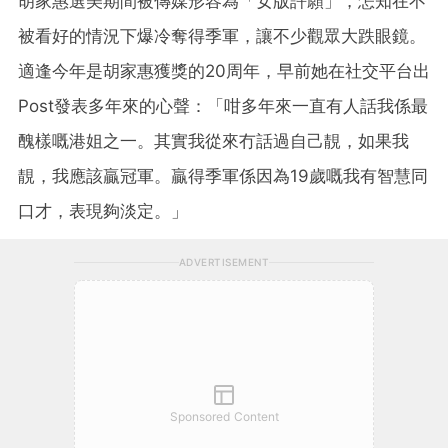
胡家惠選美期間被傳媒形容為「女版許願」，怎知在不
被看好的情況下爆冷奪得季軍，讓不少觀眾大跌眼鏡。
適逢今年是胡家惠獲獎的20周年，早前她在社交平台出
Post發表多年來的心聲：「咁多年來一直有人話我係最
醜樣嘅港姐之一。其實我從來冇話過自己靚，如果我
靚，我應該贏冠軍。贏得季軍係因為19歲嘅我有智慧同
口才，表現夠淡定。」
ADVERTISEMENT
Sponsored Content