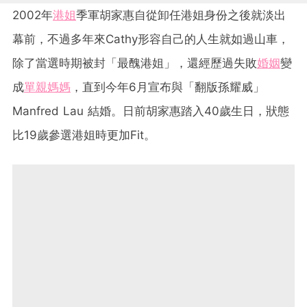
2002年
港姐
季軍胡家惠自從卸任港姐身份之後就淡出
幕前，不過多年來Cathy形容自己的人生就如過山車，
除了當選時期被封「最醜港姐」，還經歷過失敗
婚姻
變
成
單親媽媽
，直到今年6月宣布與「翻版孫耀威」
Manfred Lau 結婚。日前胡家惠踏入40歲生日，狀態
比19歲參選港姐時更加Fit。