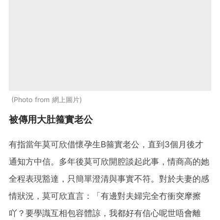
Photo from 網上圖片
被傳用大肚箍實老公
有指當年莫可欣借懷孕生B箍實老公，直到3個月後才
通知方中信。多年後莫可欣開腔談起此事，情商高的她
全程表現豁達，只簡單澄清與事實不符。對於夫妻的感
情狀況，莫可欣直言：「有邊對夫婦完全冇衝突摩擦
吖？要學識互相包容體諒，我都好有信心呢世唔會離