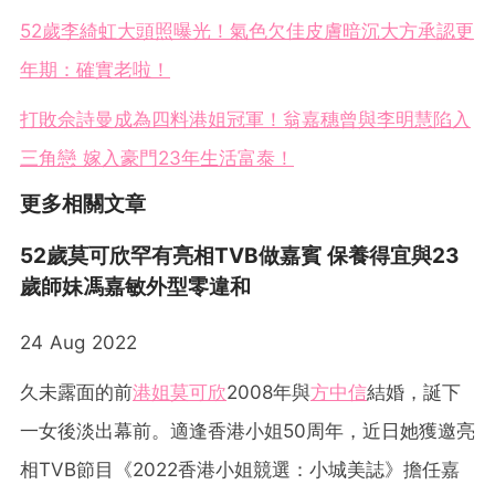
52歲李綺虹大頭照曝光！氣色欠佳皮膚暗沉大方承認更
年期：確實老啦！
打敗佘詩曼成為四料港姐冠軍！翁嘉穗曾與李明慧陷入
三角戀 嫁入豪門23年生活富泰！
更多相關文章
52歲莫可欣罕有亮相TVB做嘉賓 保養得宜與23
歲師妹馮嘉敏外型零違和
24 Aug 2022
久未露面的前
港姐
莫可欣
2008年與
方中信
結婚，誕下
一女後淡出幕前。適逢香港小姐50周年，近日她獲邀亮
相TVB節目《2022香港小姐競選：小城美誌》擔任嘉