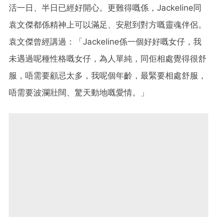
活一日、半日已經好開心。更難得嘅係，Jackeline同
袁文傑都係精神上可以滿足、安慰到對方嘅靈魂伴侶。
袁文傑曾經講過：「Jackeline係一個好好嘅女仔，我
未遇過呢種性格嘅女仔，為人單純，同佢相處覺得很舒
服，唔需要顧忌太多，我呢個年齡，最緊要相處舒服，
唔需要波瀾壯闊、驚天動地嘅愛情。」