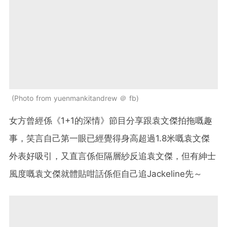
Photo from yuenmankitandrew ＠ fb
女方曾經係《1+1的深情》節目分享跟袁文傑拍拖嘅趣
事，笑言自己第一眼已經覺得身高超過1.8米嘅袁文傑
外表好吸引，又直言係佢隔層紗反追袁文傑，但有紳士
風度嘅袁文傑就體貼咁話係佢自己追Jackeline先～