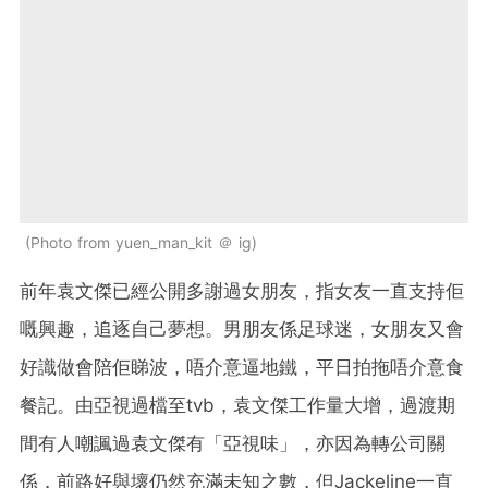
Photo from yuen_man_kit ＠ ig
前年袁文傑已經公開多謝過女朋友，指女友一直支持佢
嘅興趣，追逐自己夢想。男朋友係足球迷，女朋友又會
好識做會陪佢睇波，唔介意逼地鐵，平日拍拖唔介意食
餐記。由亞視過檔至tvb，袁文傑工作量大增，過渡期
間有人嘲諷過袁文傑有「亞視味」，亦因為轉公司關
係，前路好與壞仍然充滿未知之數，但Jackeline一直