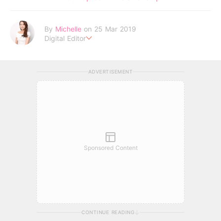
By
Michelle
on 25 Mar 2019
Digital Editor
Life is short, don't be lazy . Be your own idol to enjoy every
moment !
ADVERTISEMENT
Sponsored Content
CONTINUE READING