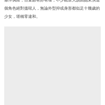
個角色絕對搵啱人，無論外型抑或身形都似足十幾歲的
少女，堪稱零違和。