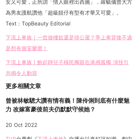
女又可愛，正所謂「情人眼裡出西施」，羅毓儀曾大方
為男友護航讚他「超級靚仔有型有才華又可愛」。
Text：TopBeauty Editorial
下流上車族｜一世做樓奴還是排公屋？爭上車背後不過
是想有個安樂窩！
下流上車族丨鮑起靜兒子移民獨留在港感孤獨 演技引
共鳴令人動容
更多相關文章
曾被林敏驄大讚有情有義！陳伶俐到底有什麼魅
力 改嫁富豪後前夫仍默默守候她？
20 Oct 2022