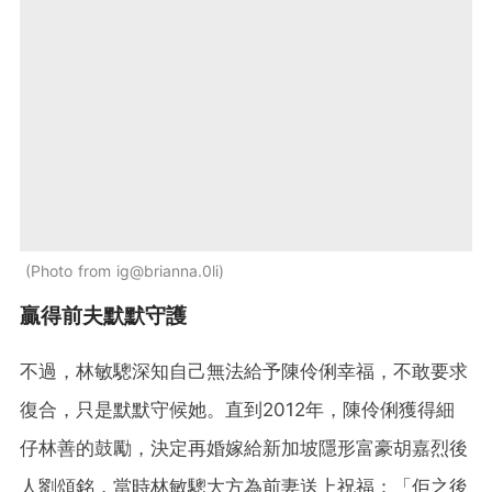
Photo from ig@brianna.0li
贏得前夫默默守護
不過，林敏驄深知自己無法給予陳伶俐幸福，不敢要求
復合，只是默默守候她。直到2012年，陳伶俐獲得細
仔林善的鼓勵，決定再婚嫁給新加坡隱形富豪胡嘉烈後
人劉頌銘，當時林敏驄大方為前妻送上祝福：「佢之後