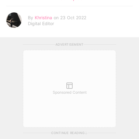
By
Khristina
on 23 Oct 2022
Digital Editor
ADVERTISEMENT
Sponsored Content
CONTINUE READING