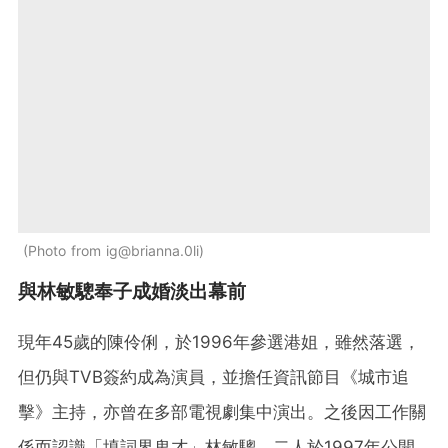
Photo from ig@brianna.0li
與林敏驄奉子成婚淡出幕前
現年45歲的陳伶俐，於1996年參選港姐，雖然落選，
但仍與TVB簽約成為演員，並擔任資訊節目《城市追
擊》主持，亦曾在多部電視劇集中演出。之後因工作關
係而認識「填詞界鬼才」林敏驄，二人於1997年公開