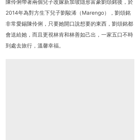
陳伶俐帶著兩個兒子改嫁新加坡隱形富豪劉頌銘後，於
2014年為對方生下兒子劉駿浠（Marengo），劉頌銘
非常愛錫陳伶俐，只要她開口說想要的東西，劉頌銘都
會送給她，而且更視林肯和林善如己出，一家五口不時
到處去旅行，溫馨幸福。