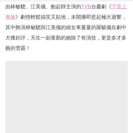
由林敏驄、江美儀、鮑起靜主演的
TVB
台慶劇《
下流上
車族
》劇情輕鬆搞笑又貼地，未開播即惹起極大迴響，
其中飾演林敏驄與江美儀的細女車蔓蔓的羅毓儀在劇中
大獲好評，天生一副童顏的她除了有演技，更是多才多
藝的雪霸！