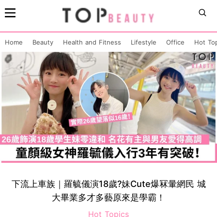
Home
Beauty
Health and Fitness
Lifestyle
Office
Hot To
下流上車族｜羅毓儀演18歲?妹Cute爆冧暈網民 城
大畢業多才多藝原來是學霸！
Hot Topics