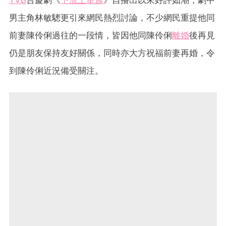
TVB
台慶劇《
下流上車族
》自播出以來好評如潮，劇中
男主角林敏驄更引來網民熱烈討論，不少網民重提他同
前妻陳伶俐過往的一段情，皆因他同陳伶俐
離婚
後再見
仍是朋友保持友好關係，同時亦大方祝福前妻再婚，令
到陳伶俐近況備受關注。