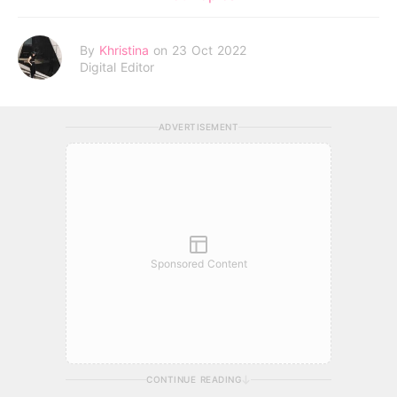
By
Khristina
on 23 Oct 2022
Digital Editor
ADVERTISEMENT
Sponsored Content
CONTINUE READING