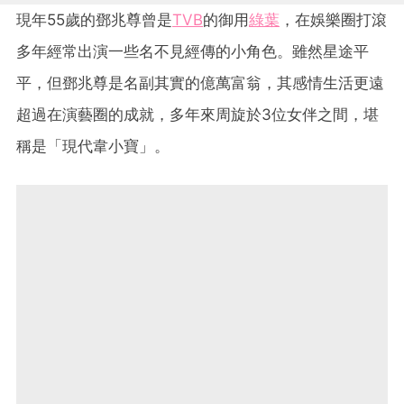
現年55歲的鄧兆尊曾是
TVB
的御用
綠葉
，在娛樂圈打滾
多年經常出演一些名不見經傳的小角色。雖然星途平
平，但鄧兆尊是名副其實的億萬富翁，其感情生活更遠
超過在演藝圈的成就，多年來周旋於3位女伴之間，堪
稱是「現代韋小寶」。