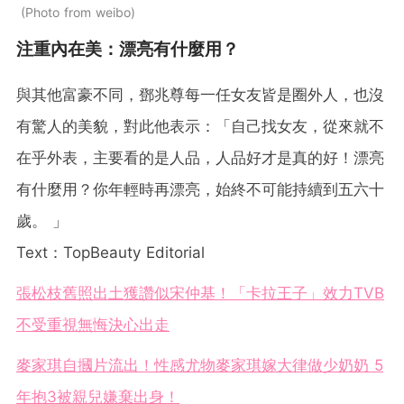
Photo from weibo
注重內在美：漂亮有什麼用？
與其他富豪不同，鄧兆尊每一任女友皆是圈外人，也沒
有驚人的美貌，對此他表示：「自己找女友，從來就不
在乎外表，主要看的是人品，人品好才是真的好！漂亮
有什麼用？你年輕時再漂亮，始終不可能持續到五六十
歲。 」
Text：TopBeauty Editorial
張松枝舊照出土獲讚似宋仲基！「卡拉王子」效力TVB
不受重視無悔決心出走
麥家琪自摑片流出！性感尤物麥家琪嫁大律做少奶奶 5
年抱3被親兒嫌棄出身！