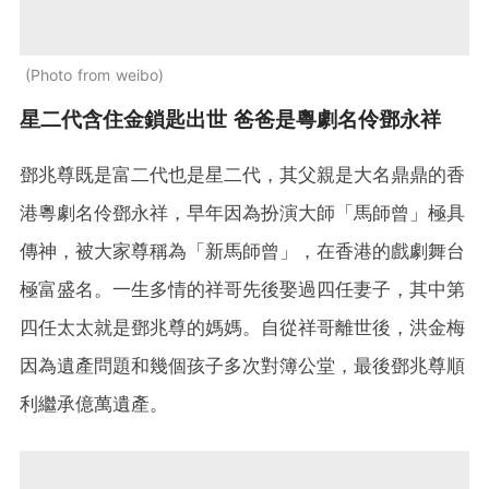
Photo from weibo
星二代含住金鎖匙出世 爸爸是粵劇名伶鄧永祥
鄧兆尊既是富二代也是星二代，其父親是大名鼎鼎的香
港粵劇名伶鄧永祥，早年因為扮演大師「馬師曾」極具
傳神，被大家尊稱為「新馬師曾」，在香港的戲劇舞台
極富盛名。一生多情的祥哥先後娶過四任妻子，其中第
四任太太就是鄧兆尊的媽媽。自從祥哥離世後，洪金梅
因為遺產問題和幾個孩子多次對簿公堂，最後鄧兆尊順
利繼承億萬遺產。