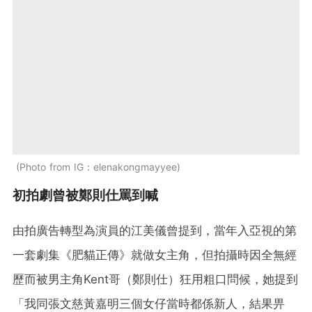
Photo from IG：elenakongmayyee
初拍劇曾被鄭則仕罵到喊
由拍廣告轉型為演員的江美儀曾提到，當年入亞視的第
一套劇集《肥貓正傳》就做女主角，但拍攝時因全無經
歷而被男主角Kent哥（鄭則仕）狂用粗口問候，她提到
「我同張文慈黃嘉明三個女仔當時都係新人，結果畀