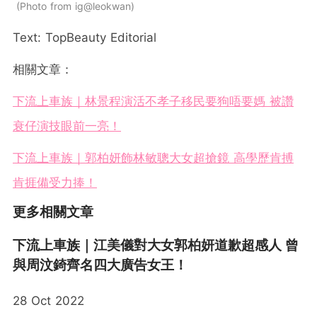
Photo from ig@leokwan
Text: TopBeauty Editorial
相關文章：
下流上車族｜林景程演活不孝子移民要狗唔要媽 被讚
衰仔演技眼前一亮！
下流上車族｜郭柏妍飾林敏聰大女超搶鏡 高學歷肯搏
肯捱備受力捧！
更多相關文章
下流上車族｜江美儀對大女郭柏妍道歉超感人 曾
與周汶錡齊名四大廣告女王！
28 Oct 2022