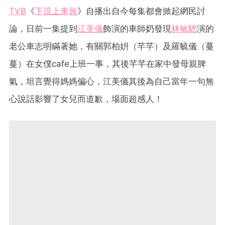
TVB
《
下流上車族
》自播出自今每集都會掀起網民討
論，日前一集提到
江美儀
飾演的車師奶發現
林敏驄
演的
老公車志明瞞著她，有關郭柏姸（芊芊）及羅毓儀（蔓
蔓）在女僕cafe上班一事，其後芊芊在家中發母親脾
氣，坦言覺得媽媽偏心，江美儀其後為自己當年一句無
心說話影響了女兒而道歉，場面超感人！