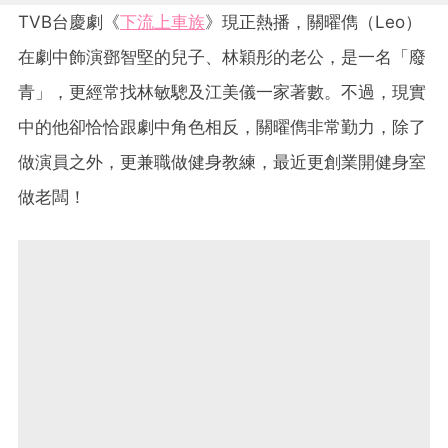
TVB台慶劇《
下流上車族
》現正熱播，關曜儁（Leo）
在劇中飾演鄧智堅的兒子、林穎彤的老公，是一名「廢
青」，更經常找林敏驄及江美儀一家著數。不過，現實
中的他卻恰恰跟劇中角色相反，關曜儁非常勤力，除了
做演員之外，更兼職做健身教練，最近更創業開健身室
做老闆！