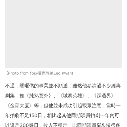
Photo from fb@曜儁教練Leo Kwan
不過，關曜儁的事業並不順遂，雖然他參演過不少經典
劇集，如《純熟意外》、《城寨英雄》、《踩過界》、
《金宵大廈》等，但他並未成功引起觀眾注意，當時一
年拍劇不足150日，相比起其他同期演員拍劇一年內可
以返足300幾日，收入不穩定、比同期演員腳步慢很多