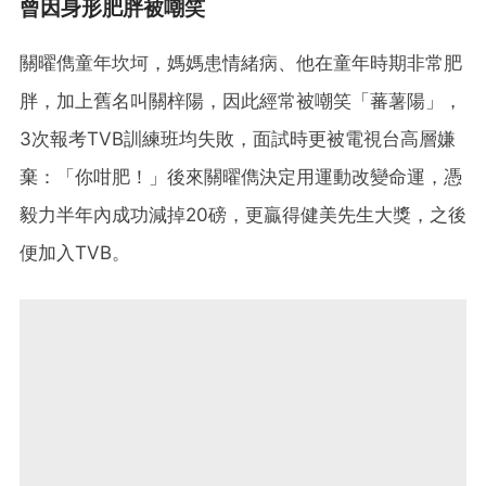
曾因身形肥胖被嘲笑
關曜儁童年坎坷，媽媽患情緒病、他在童年時期非常肥
胖，加上舊名叫關梓陽，因此經常被嘲笑「蕃薯陽」，
3次報考TVB訓練班均失敗，面試時更被電視台高層嫌
棄：「你咁肥！」後來關曜儁決定用運動改變命運，憑
毅力半年內成功減掉20磅，更贏得健美先生大獎，之後
便加入TVB。