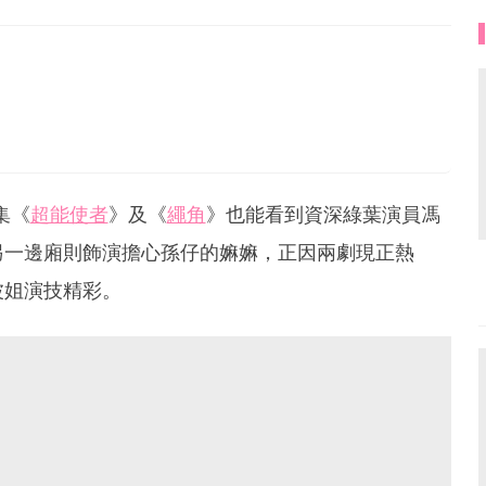
集《
超能使者
》及《
繩角
》也能看到資深綠葉演員馮
另一邊廂則飾演擔心孫仔的嫲嫲，正因兩劇現正熱
波姐演技精彩。