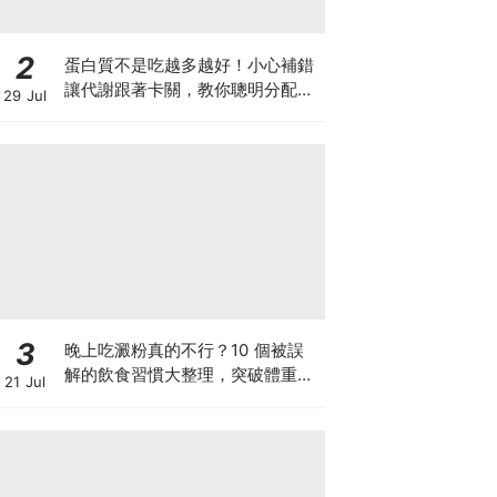
2
蛋白質不是吃越多越好！小心補錯
讓代謝跟著卡關，教你聰明分配三
29 Jul
餐蛋白質份量
3
晚上吃澱粉真的不行？10 個被誤
解的飲食習慣大整理，突破體重停
21 Jul
滯期的調整指南