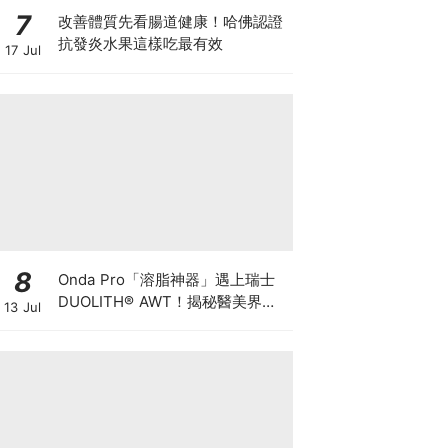
7
改善體質先看腸道健康！哈佛認證
抗發炎水果這樣吃最有效
17 Jul
8
Onda Pro「溶脂神器」遇上瑞士
DUOLITH® AWT！揭秘醫美界悄
13 Jul
悄瘋傳的「雙機塑形」雙倍震撼彈