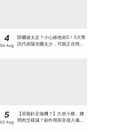
4
防曬做太足？小心維他命D！5大警
訊代表陽光曬太少，可能正在悄悄
04 Aug
影響你的健康
5
【溶脂針定做機？】久坐小腹、腰
間肉怎樣減？副作用與非侵入儀器
03 Aug
比較