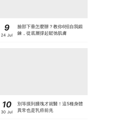
9
臉部下垂怎麼辦？教你6招自我鍛
鍊，從底層撐起鬆弛肌膚
24 Jul
10
別等摸到腫塊才就醫！這5種身體
異常也是乳癌前兆
30 Jul