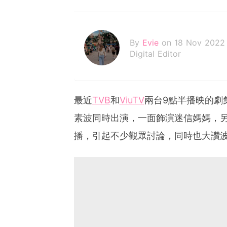
By
Evie
on 18 Nov 2022
Digital Editor
最近
TVB
和
ViuTV
兩台9點半播映的劇
素波同時出演，一面飾演迷信媽媽，
播，引起不少觀眾討論，同時也大讚