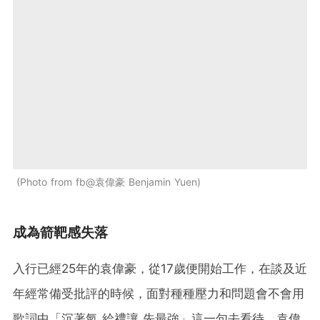
Photo from fb@袁偉豪 Benjamin Yuen
成為箭靶感失落
入行已經25年的袁偉豪，從17歲便開始工作，在談及近
年經常備受批評的時候，面對種種壓力和問題會不會用
歌詞中「沉著氣 給禮讓 先最強」這一句去看待，袁偉