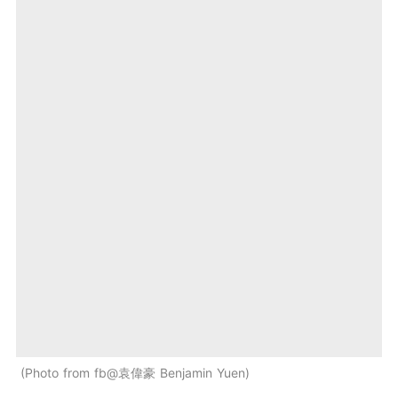
Photo from fb@袁偉豪 Benjamin Yuen