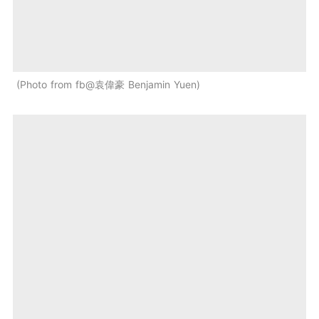
Photo from fb@袁偉豪 Benjamin Yuen