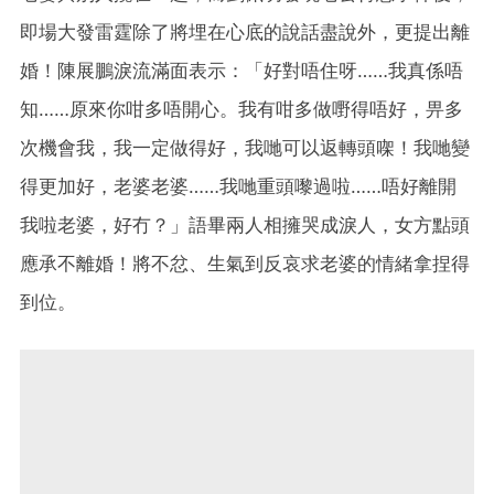
即場大發雷霆除了將埋在心底的說話盡說外，更提出離
婚！陳展鵬淚流滿面表示：「好對唔住呀……我真係唔
知……原來你咁多唔開心。我有咁多做嘢得唔好，畀多
次機會我，我一定做得好，我哋可以返轉頭㗎！我哋變
得更加好，老婆老婆……我哋重頭嚟過啦……唔好離開
我啦老婆，好冇？」語畢兩人相擁哭成淚人，女方點頭
應承不離婚！將不忿、生氣到反哀求老婆的情緒拿捏得
到位。