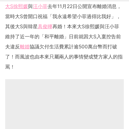
大S
徐熙媛
與
汪小菲
去年11月22日公開宣布離婚消息，
當時大S曾開口祝福「我永遠希望小菲過得比我好」，
其後大S與韓星
具俊曄
再婚！本來大S徐熙媛與汪小菲
維持了近一年的「和平離婚」日前就因大S入稟控告前
夫違反
離婚
協議欠付生活費累計逾500萬台幣而打破
了！而風波也由本來只屬兩人的事情變成雙方家人的指
罵！