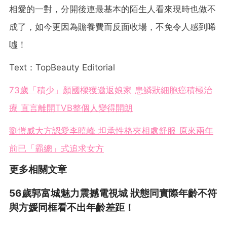
相愛的一對，分開後連最基本的陌生人看來現時也做不
成了，如今更因為贍養費而反面收場，不免令人感到唏
噓！
Text：TopBeauty Editorial
73歲「積少」顏國樑獲邀返娘家 患鱗狀細胞癌積極治
療 直言離開TVB整個人變得開朗
劉愷威大方認愛李曉峰 坦承性格夾相處舒服 原來兩年
前已「霸總」式追求女方
更多相關文章
56歲郭富城魅力震撼電視城 狀態同實際年齡不符
與方媛同框看不出年齡差距！