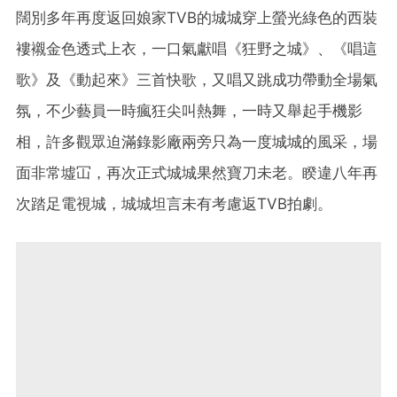
闊別多年再度返回娘家TVB的城城穿上螢光綠色的西裝
褸襯金色透式上衣，一口氣獻唱《狂野之城》、《唱這
歌》及《動起來》三首快歌，又唱又跳成功帶動全場氣
氛，不少藝員一時瘋狂尖叫熱舞，一時又舉起手機影
相，許多觀眾迫滿錄影廠兩旁只為一度城城的風采，場
面非常墟冚，再次正式城城果然寶刀未老。睽違八年再
次踏足電視城，城城坦言未有考慮返TVB拍劇。