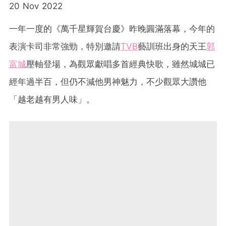
20 Nov 2022
一年一度的《萬千星輝賀台慶》昨晚圓滿落幕，今年的
表演卡司非常強勁，特別邀請
TVB
藝訓班出身的天王
郭
富城
壓軸登場，為觀眾獻唱多首經典快歌，雖然城城已
經年過半百，但仍不減他男神魅力，不少觀眾大讚他
「越老越有男人味」。