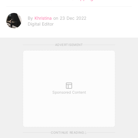
By
Khristina
on 23 Dec 2022
Digital Editor
ADVERTISEMENT
Sponsored Content
CONTINUE READING