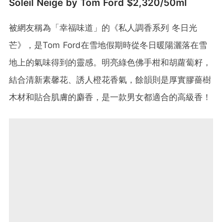
Soleil Neige by Tom Ford $2,320/50ml
被網友稱為「幸福味道」的《私人調香系列 冬日光
芒》，是Tom Ford在雪地假期時從冬日暖陽灑落在雪
地上的氣味得到的靈感。明亮綠色佛手柑和胡蘿蔔籽，
結合清新素馨花、誘人橙花香氣，餘韻則是厚實膠薔樹
木材和貼合肌膚的麝香，是一款男女都適合的高級香！