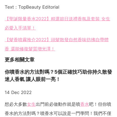
Text：TopBeauty Editorial
【聖誕限量香水2022】精選節日送禮香氛及套裝 女生
必愛入手清單！
【髮香噴霧推介2022】頭髮散發自然香味彷彿自帶體
香 還能修復髮質增光澤！
更多相關文章
你噴香水的方法對嗎？5個正確技巧助你持久散發
迷人香氣 讓人眼前一亮！
14 Dec 2022
想必大多數
女生
出門前必做動作就是噴
香水
吧！但你噴
香水的方法對嗎？噴香水可以說是一門學問！我們不僅