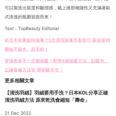
可以製造出挺度和皺摺感，戴上後那種隨性又充滿著歐
式浪漫的氛圍迎面而來！
Text：TopBeauty Editorial
冬天毛衣要如何保養？5大清洗保養毛衣技巧 延長使用
壽命不縮水、起毛粒！
穿得愈多不一定能保暖！即學4個保暖方法：貼暖包、
正確蓋被方法等 即刻暖笠笠！
更多相關文章
【清洗羽絨】羽絨要用手洗？日本KOL分享正確
清洗羽絨方法 原來乾洗會縮短「壽命」
21 Dec 2022