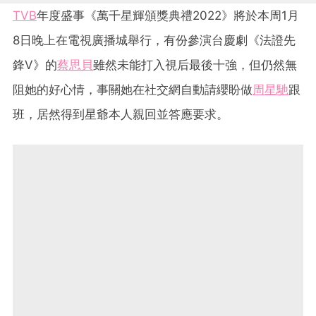
TVB
年度盛事《萬千星輝頒獎典禮2022》將於本周1月
8日晚上在電視廣播城舉行，有份參演台慶劇《法證先
鋒V》的
蔡思貝
雖然未能打入視后最後十強，但仍然無
阻她的好心情，事關她在社交網自動請纓盼做
周星馳
跟
班，居然得到星爺本人親回並答應要求。