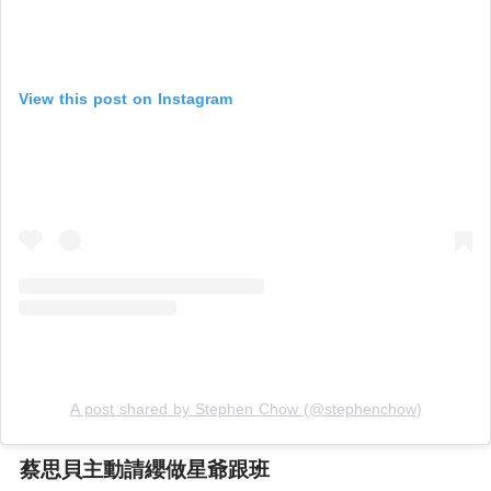
View this post on Instagram
A post shared by Stephen Chow (@stephenchow)
蔡思貝主動請纓做星爺跟班