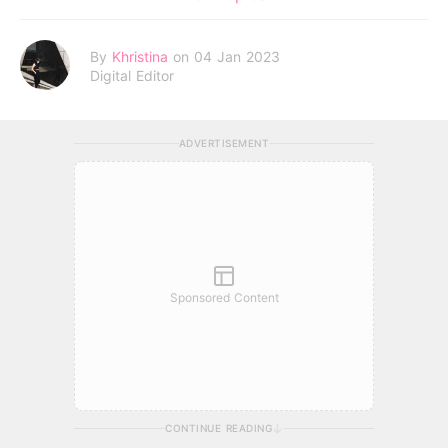
By
Khristina
on 04 Jan 2023
Digital Editor
ADVERTISEMENT
Sponsored Content
CONTINUE READING