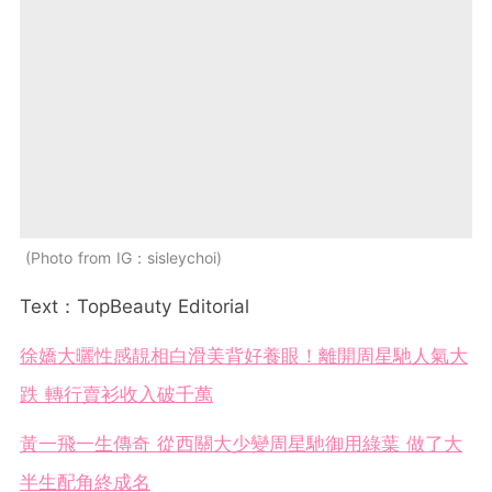
Photo from IG：sisleychoi
Text：TopBeauty Editorial
徐嬌大曬性感靚相白滑美背好養眼！離開周星馳人氣大
跌 轉行賣衫收入破千萬
黃一飛一生傳奇 從西關大少變周星馳御用綠葉 做了大
半生配角終成名