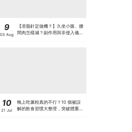
9
【溶脂針定做機？】久坐小腹、腰
間肉怎樣減？副作用與非侵入儀器
03 Aug
比較
10
晚上吃澱粉真的不行？10 個被誤
解的飲食習慣大整理，突破體重停
21 Jul
滯期的調整指南