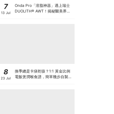
7
Onda Pro「溶脂神器」遇上瑞士
DUOLITH® AWT！揭秘醫美界悄
13 Jul
悄瘋傳的「雙機塑形」雙倍震撼彈
8
換季總是卡痰乾咳？1:1 黃金比例
電飯煲潤喉食譜，簡單幾步自製天
23 Jul
然潤喉滋養飲