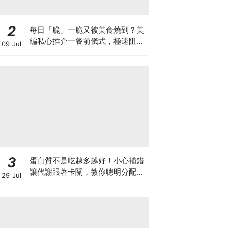
2
每日「脆」一脆又被美食燒到？美
編私心推介一餐前儀式，極速阻碳
09 Jul
阻油，餐前一包開啟「易瘦體
質」！
3
蛋白質不是吃越多越好！小心補錯
讓代謝跟著卡關，教你聰明分配三
29 Jul
餐蛋白質份量