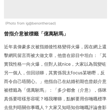
Photo from ig@benontheroad
曾指介意被標籤「億萬駙馬」
近年袁偉豪多次被指婚後性格變得火爆，因在網上還
擊網民留言而被大做文章，他曾在節目中坦白：「其
實我性格一向火爆，但對人就nice，大家以為我變咗
另一個人，但回頭睇，其實係我太focus某啲嘢，反
而令自己唔開心。」他指自己在結婚初期也曾頗介意
被標籤為「億萬駙馬」：「多少都會（介意），係咪
真係要咁樣形容呢？喺我嚟睇，點解要用你哋嘅標準
去批判唔關你事嘅人？大家又知唔知你哋嘅評論會影