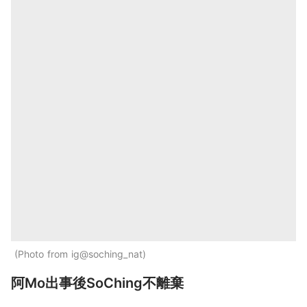
Photo from ig@soching_nat
阿Mo出事後SoChing不離棄