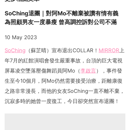
SoChing退團｜對阿Mo不離棄被讚有情有義
為照顧男友一度暴瘦 曾高調控訴對公司不滿
10 May 2023
SoChing
（蘇芷晴）宣布退出COLLAR！
MIRROR
上
年7月的紅館演唱會發生嚴重事故，台頂的巨大電視
屏幕凌空墜落壓傷舞蹈員阿Mo（
李啟言
），事件發
生至今10個月，阿Mo仍然需要接受治療，距離康復
之路非常漫長，而他的女友SoChing一直不離不棄，
沉寂多時的她曾一度復工，今日卻突然宣布退團！