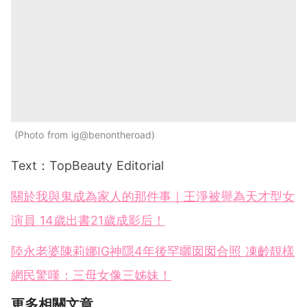
Photo from ig@benontheroad
Text：TopBeauty Editorial
關於我與鬼成為家人的那件事｜王淨被譽為天才型女
演員 14歲出書21歲成影后！
陸永老婆陳莉娜IG神隱4年後罕曬囡囡合照 凍齡靚樣
網民驚嘆：三母女像三姊妹！
更多相關文章