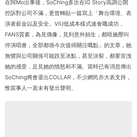
在阿Mo出事後，SoChing多次在IG Story高調公開
控訴對公司不滿，更曾轉貼一篇寫上「舞台環境、表
演者薪金以及安全。VIU低成本樣式速食嘅成功，
FANS質素，為見偶像，見到意外頻生，都唔施壓叫
停演唱會，全部都係今次值得關注嘅點」的文章，她
無懼與公司關係可能跌至冰點，甚至決裂，都要宣洩
她的感受，足見她的憤怒和不滿。當時已有消息傳出
SoChing將會退出COLLAR，不少網民亦大表支持，
惟當事人一直未有發出聲明。