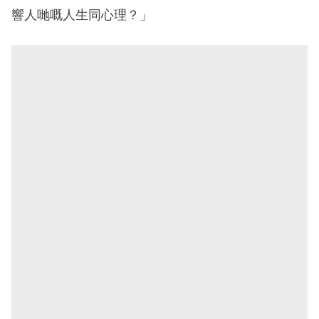
響人哋嘅人生同心理？」