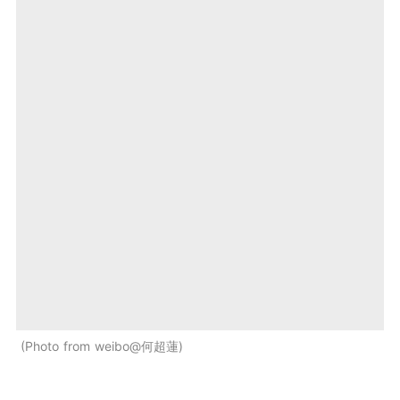
Photo from weibo@何超蓮