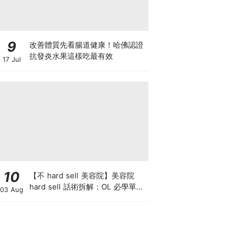
9
改善體質先看腸道健康！哈佛認證
抗發炎水果這樣吃最有效
17 Jul
10
【不 hard sell 美容院】美容院
hard sell 話術拆解：OL 必學單次
03 Aug
收費與預繳套票消費攻略