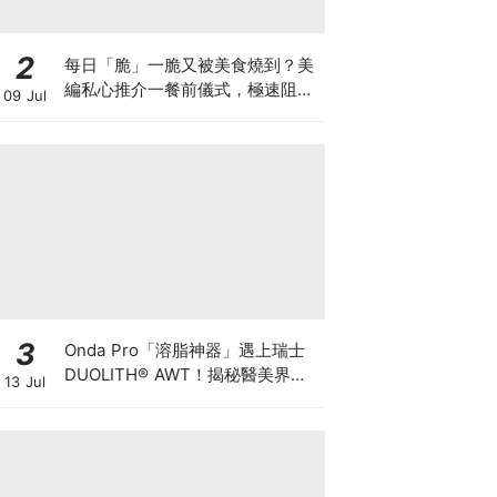
2
每日「脆」一脆又被美食燒到？美
編私心推介一餐前儀式，極速阻碳
09 Jul
阻油，餐前一包開啟「易瘦體
質」！
3
Onda Pro「溶脂神器」遇上瑞士
DUOLITH® AWT！揭秘醫美界悄
13 Jul
悄瘋傳的「雙機塑形」雙倍震撼彈