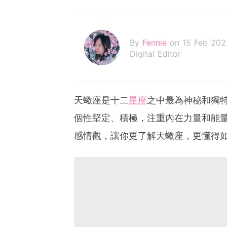
By
Fennie
on 15 Feb 202
Digital Editor
天蠍座是十二
星座
之中最為神秘和獨特
個性堅定、積極，注重內在力量和能
感情觀，讓你更了解天蠍座，更懂得