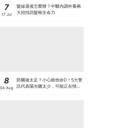
7
髮線退後怎麼辦？中醫內調外養兩
大招找回髮根生命力
17 Jul
8
防曬做太足？小心維他命D！5大警
訊代表陽光曬太少，可能正在悄悄
04 Aug
影響你的健康