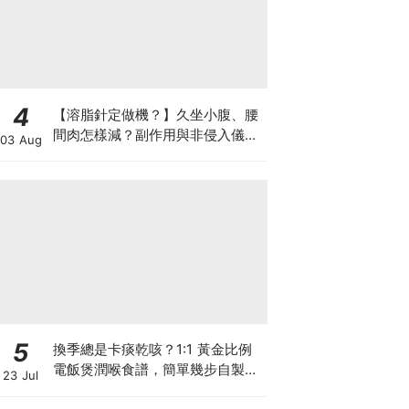
4
【溶脂針定做機？】久坐小腹、腰
間肉怎樣減？副作用與非侵入儀器
03 Aug
比較
5
換季總是卡痰乾咳？1:1 黃金比例
電飯煲潤喉食譜，簡單幾步自製天
23 Jul
然潤喉滋養飲