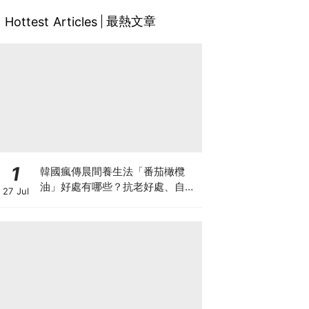
最熱文章
Hottest Articles
1
韓國瘋傳晨間養生法「番茄橄欖
油」好處有哪些？抗老好處、自製
27 Jul
做法與禁忌一次看