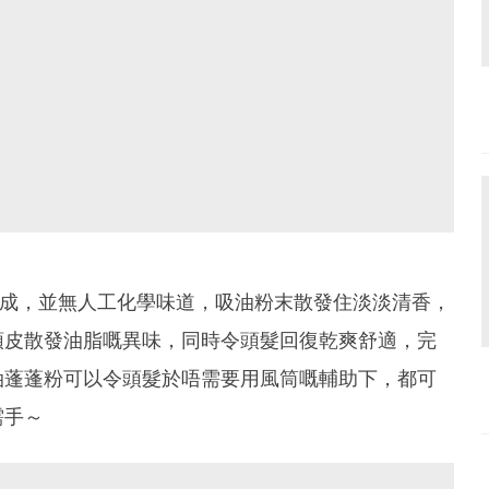
取而成，並無人工化學味道，吸油粉末散發住淡淡清香，
頭皮散發油脂嘅異味，同時令頭髮回復乾爽舒適，完
油蓬蓬粉可以令頭髮於唔需要用風筒嘅輔助下，都可
需手～