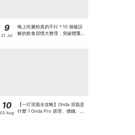
9
晚上吃澱粉真的不行？10 個被誤
解的飲食習慣大整理，突破體重停
21 Jul
滯期的調整指南
10
【一叮溶脂全攻略】Onda 溶脂是
什麼？Onda Pro 原理、價錢、次
03 Aug
數及中環減肥療程一次了解