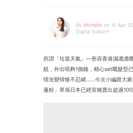
By
Michelle
on 10 Apr 2
Digital Editor
Life is short, don't be l
所謂「垃圾天氣」—形容香港濕漉漉
靚，外出唔夠1個鐘，精心set嘅髮
情況變得慘不忍睹......今次小編跟大
蓬粉」單係日本已經宣稱賣出超過10