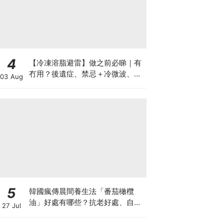
4
【冷凍溶脂避雷】做之前必睇｜有
冇用？後遺症、禁忌＋冷微波、雙
03 Aug
機比較
5
韓國瘋傳晨間養生法「番茄橄欖
油」好處有哪些？抗老好處、自製
27 Jul
做法與禁忌一次看