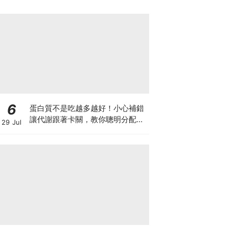
6
蛋白質不是吃越多越好！小心補錯
讓代謝跟著卡關，教你聰明分配三
29 Jul
餐蛋白質份量