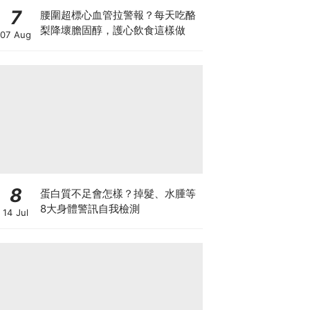
7
腰圍超標心血管拉警報？每天吃酪
梨降壞膽固醇，護心飲食這樣做
07 Aug
8
蛋白質不足會怎樣？掉髮、水腫等
8大身體警訊自我檢測
14 Jul