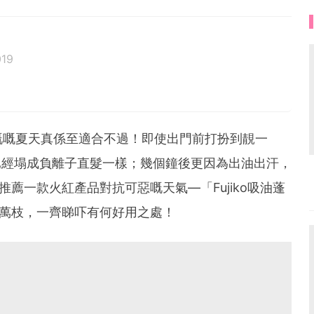
019
azy . Be your own idol to enjoy every moment !
嘅嘅夏天真係至適合不過！即使出門前打扮到靚一
型已經塌成負離子直髮一樣；幾個鐘後更因為出油出汗，
家推薦一款火紅產品對抗可惡嘅天氣—「Fujiko吸油蓬
0萬枝，一齊睇吓有何好用之處！