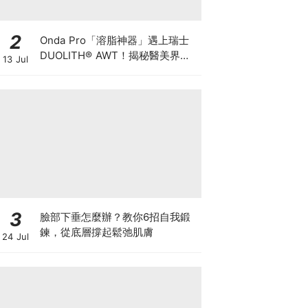
2
Onda Pro「溶脂神器」遇上瑞士
DUOLITH® AWT！揭秘醫美界悄
13 Jul
悄瘋傳的「雙機塑形」雙倍震撼彈
3
臉部下垂怎麼辦？教你6招自我鍛
鍊，從底層撐起鬆弛肌膚
24 Jul