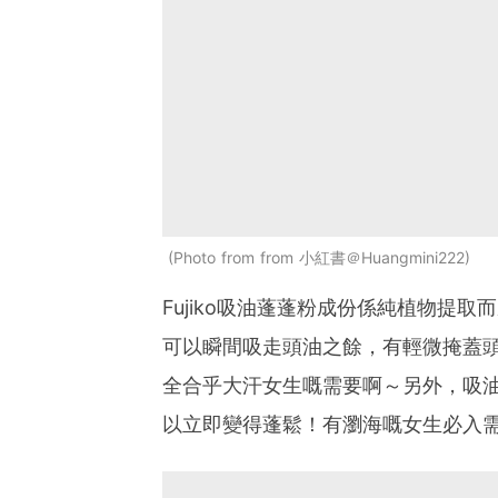
Photo from from 小紅書＠Huangmini222
Fujiko吸油蓬蓬粉成份係純植物提
可以瞬間吸走頭油之餘，有輕微掩蓋
全合乎大汗女生嘅需要啊～另外，吸
以立即變得蓬鬆！有瀏海嘅女生必入