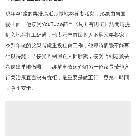
現年40歲的吳浩康近月做地盤養妻活兒，形象由負面
變正面。他接受YouTube節目《周五有周伍》訪問時提
到入地盤打工經過，他表示年前因收入不足又要養家，
令到年老的父親考慮重投社會工作，他即時醒覺不能再
坐以待斃：「接受唔到屋企人捱肚餓，接受唔到老竇要
考慮出番嚟做嘢。」經單車教練介紹另一位家長帶他入
行吳浩康直言沒有抗拒，最重要是做正行，更第一時間
去拿平安卡。