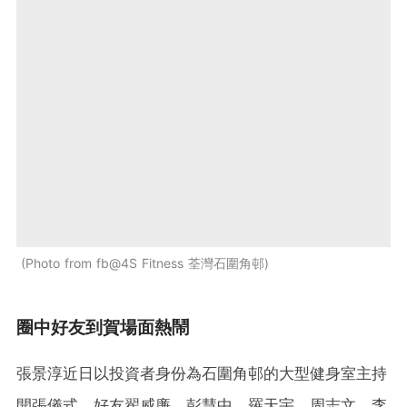
Photo from fb@4S Fitness 荃灣石圍角邨
圈中好友到賀場面熱鬧
張景淳近日以投資者身份為石圍角邨的大型健身室主持
開張儀式，好友翟威廉、彭慧中、羅天宇、周志文、李