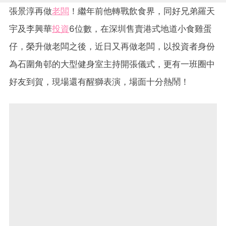
張景淳再做
老闆
！繼年前他轉戰飲食界，同好兄弟羅天
宇及李興華
投資
6位數，在深圳售賣港式地道小食雞蛋
仔，榮升做老闆之後，近日又再做老闆，以投資者身份
為石圍角邨的大型健身室主持開張儀式，更有一班圈中
好友到賀，現場還有醒獅表演，場面十分熱鬧！