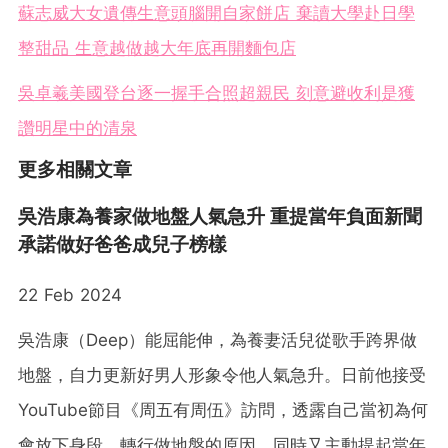
蘇志威大女遺傳生意頭腦開自家餅店 棄讀大學赴日學
整甜品 生意越做越大年底再開麵包店
吳卓羲美國登台逐一握手合照超親民 刻意避收利是獲
讚明星中的清泉
更多相關文章
吳浩康為養家做地盤人氣急升 重提當年負面新聞
承諾做好爸爸成兒子榜樣
22 Feb 2024
吳浩康（Deep）能屈能伸，為養妻活兒從歌手跨界做
地盤，自力更新好男人形象令他人氣急升。日前他接受
YouTube節目《周五有周伍》訪問，透露自己當初為何
會放下身段，轉行做地盤的原因，同時又主動提起當年