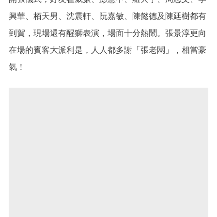
興華、栢天男、沈震軒、阮嘉敏、陳懿德及陳廷樹都有
到賀，現場還有醒獅表演，場面十分熱鬧。張景淳更向
在場的賓客大派利是，人人都多謝「張老闆」，相當豪
氣！