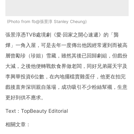
Photo from fb@張景淳 Stanley Cheung
張景淳憑TVB處境劇《愛·回家之開心速遞》的「龔
燁」一角入屋，可是去年一度傳出他因經常遲到而被高
層曾勵珍（珍姐）雪藏，雖然其後已回歸劇組，但戲份
大減，之後他便轉戰飲食界做老闆，同好兄弟羅天宇及
李興華投資6位數，在內地擺檔賣雞蛋仔，他更在拍完
戲後直奔深圳親自落場，成功吸引不少粉絲幫襯，生意
更好到供不應求。
Text：TopBeauty Editorial
相關文章：