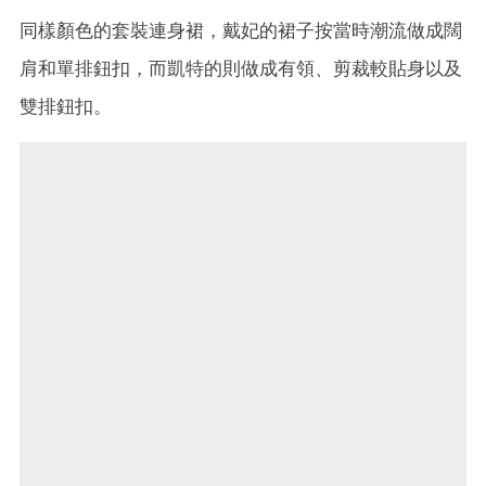
同樣顏色的套裝連身裙，戴妃的裙子按當時潮流做成闊
肩和單排鈕扣，而凱特的則做成有領、剪裁較貼身以及
雙排鈕扣。