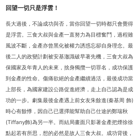
回望一切只是浮雲！
長大過後，不論成功與否，當你回望一切時都只會覺得
是浮雲。三食大叔與金產一直努力為目標奮鬥，過程雖
風波不斷，金產亦曾黑化被權力誘惑忘卻自身理念。最
後二人的政變計劃被安基澈識破早著先機，三食大叔為
保國家及年青人的未來，捨身獨攬一切罪名，成功保護
到金產的性命。傷痛欲絕的金產繼續過活，最後成功當
上部長，為國家建設公路促進經濟，走上自己認為是成
功的一步。劇集最後金產遇上前女友朱餘進(秦基周 飾)
時心有餘悸，因自己已選擇能幫助自己仕途的鄭瑞秋
(Tiffany飾)為另一半。而結局畫面只影著金產把煙徐徐
點起若有所思，想的必然是故人三食大叔。成功背後，