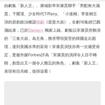
由劇集「新人王」、康城影帝宋康昊聯手「男配角大滿
貫」卞耀漢、少女時代Tiffany、「小迷糊」李奎炯主
演的原創政治權謀
韓劇
《逆貧大叔》，全劇16集經已圓
滿結束，已於
Disney+
獨家上線。劇集以宋康昊所飾演
的「三食大叔」為主角，務求帶領貧苦的韓國走出困
境，達到美國水準的富裕！宋康昊演技亦再一次備受肯
定，更被外媒Forbes評為「宋康昊的演繹令人目不轉
睛，創造出又一個令人難忘的角色」，劇集「新人王」
表現有目共睹，值得追看！