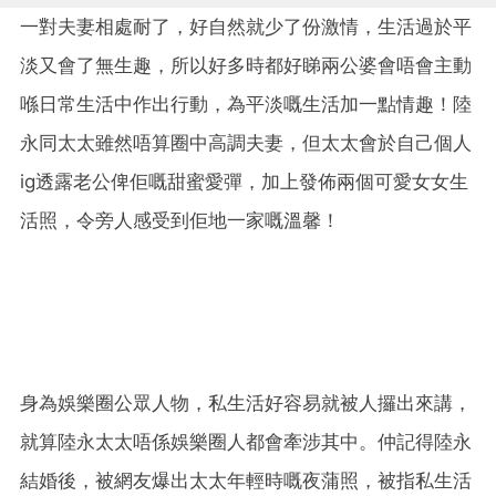
一對夫妻相處耐了，好自然就少了份激情，生活過於平
淡又會了無生趣，所以好多時都好睇兩公婆會唔會主動
喺日常生活中作出行動，為平淡嘅生活加一點情趣！陸
永同太太雖然唔算圈中高調夫妻，但太太會於自己個人
ig透露老公俾佢嘅甜蜜愛彈，加上發佈兩個可愛女女生
活照，令旁人感受到佢地一家嘅溫馨！
身為娛樂圈公眾人物，私生活好容易就被人攞出來講，
就算陸永太太唔係娛樂圈人都會牽涉其中。仲記得陸永
結婚後，被網友爆出太太年輕時嘅夜蒲照，被指私生活