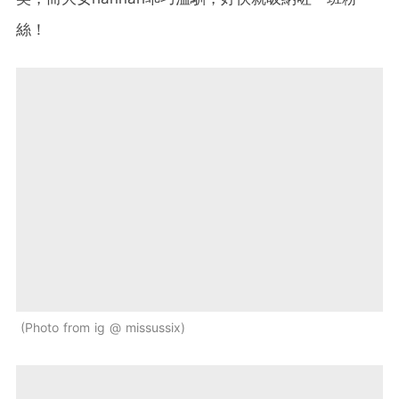
絲！
Photo from ig @ missussix