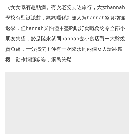
同女女嘅有趣點滴。有次老婆去咗旅行，大女hannah
學校有聖誕派對，媽媽唔係到無人幫hannah整食物攞
返學，但hannah又怕陸永整啲唔好食嘅食物令全部小
朋友失望，於是陸永就同hannah去小食店買一大盤燒
賣魚蛋，十分搞笑！仲有一次陸永同兩個女大玩跳舞
機，動作婀娜多姿，網民笑爆！