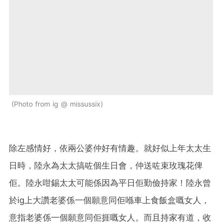
Photo from ig @ missussix
除左感情好，依兩公婆仲好有情趣。就好似上年太太生
日時，陸永為太太搞咗個生日會，仲送咗束玫瑰花俾
佢。陸永咁錫太太可能係因為平日佢勤儉持家！陸永曾
於ig上大讚老婆係一個願意同佢喺車上食飯盒嘅女人，
意指老婆係一個願意同佢捱嘅女人。而且持家有道，收