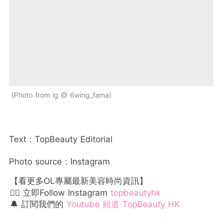
Photo from ig @ 6wing_fama
Text：TopBeauty Editorial
Photo source：Instagram
【看更多OL專屬最新美容時尚資訊】
👉🏻 立即Follow Instagram
topbeautyhk
🔔 訂閱我們的
Youtube 頻道 TopBeauty HK