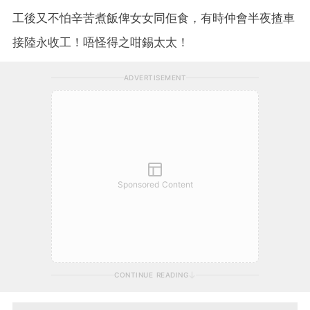
工後又不怕辛苦煮飯俾女女同佢食，有時仲會半夜揸車
接陸永收工！唔怪得之咁錫太太！
ADVERTISEMENT
Sponsored Content
CONTINUE READING