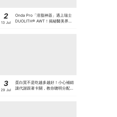
2
Onda Pro「溶脂神器」遇上瑞士
DUOLITH® AWT！揭秘醫美界悄
13 Jul
悄瘋傳的「雙機塑形」雙倍震撼彈
3
蛋白質不是吃越多越好！小心補錯
讓代謝跟著卡關，教你聰明分配三
29 Jul
餐蛋白質份量