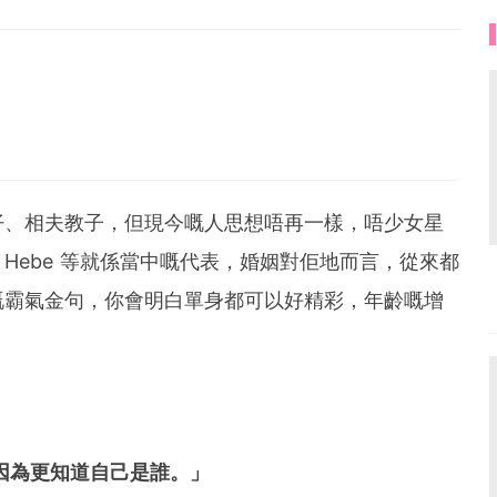
未來是屬於相信心中美夢的人。
仔、相夫教子，但現今嘅人思想唔再一樣，唔少女星
Hebe 等就係當中嘅代表，婚姻對佢地而言，從來都
嘅霸氣金句，你會明白單身都可以好精彩，年齡嘅增
，因為更知道自己是誰。」