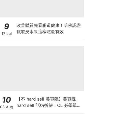
9
改善體質先看腸道健康！哈佛認證
抗發炎水果這樣吃最有效
17 Jul
10
【不 hard sell 美容院】美容院
hard sell 話術拆解：OL 必學單次
03 Aug
收費與預繳套票消費攻略