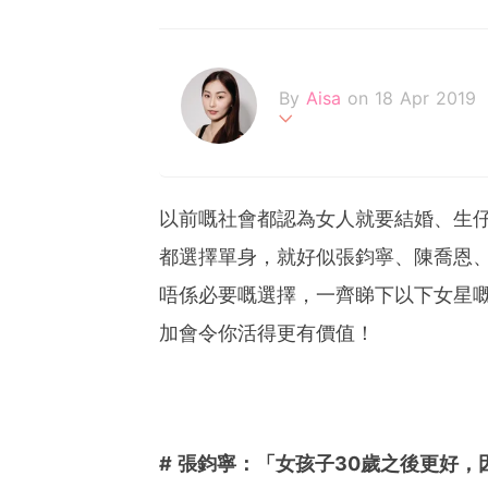
By
Aisa
on 18 Apr 2019
一個追逐夢想的女生，深信
以前嘅社會都認為女人就要結婚、生
都選擇單身，就好似張鈞寧、陳喬恩、
唔係必要嘅選擇，一齊睇下以下女星
加會令你活得更有價值！
# 張鈞寧：「女孩子30歲之後更好