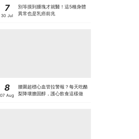
7
別等摸到腫塊才就醫！這5種身體
異常也是乳癌前兆
30 Jul
8
腰圍超標心血管拉警報？每天吃酪
梨降壞膽固醇，護心飲食這樣做
07 Aug