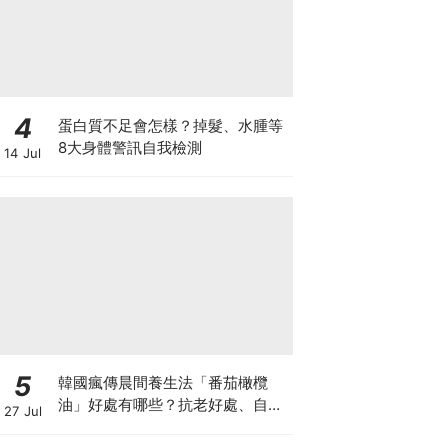
4
蛋白質不足會怎樣？掉髮、水腫等
8大身體警訊自我檢測
14 Jul
5
韓國瘋傳晨間養生法「番茄橄欖
油」好處有哪些？抗老好處、自製
27 Jul
做法與禁忌一次看