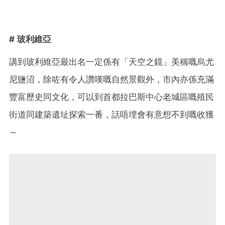
# 玻利維亞
講到玻利維亞最出名一定係有「天空之鏡」美稱嘅烏尤
尼鹽沼，除咗有令人讚嘆嘅自然景觀外，市內亦係充滿
豐富歷史同文化，可以到首都拉巴斯中心老城區嘅殖民
街道同建築遺址探索一番，話唔埋會有意想不到嘅收獲
～