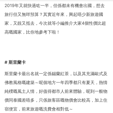
2019年又就快過咗一半，但係都未有機會出國，想去
旅行但又無咩預算？其實近年來，興起唔少新旅遊國
家，又靚又抵去，今次就等小編推介大家4個性價比超
高嘅國家，比你地參考下啦！
# 斯里蘭卡
斯里蘭卡最出名就一定係錫蘭紅茶，以及其充滿歐式及
佛教風格嘅建築～呢個地方一年四季都只有夏天，熱情
純樸嘅風土人情，好值得都市人前來體驗，呢到一般物
價同泰國差唔多，只係旅客區嘅物價會比較高，加上住
宿便宜，前來旅遊嘅洗費會相對低～