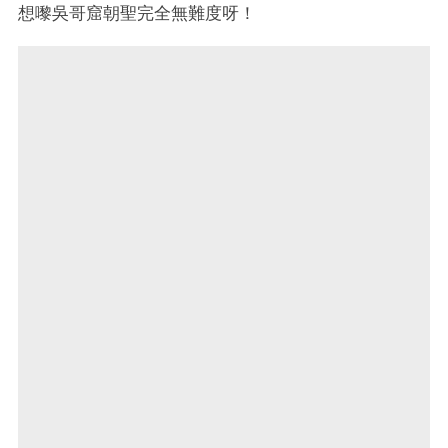
想嚟吳哥窟朝聖完全無難度呀！