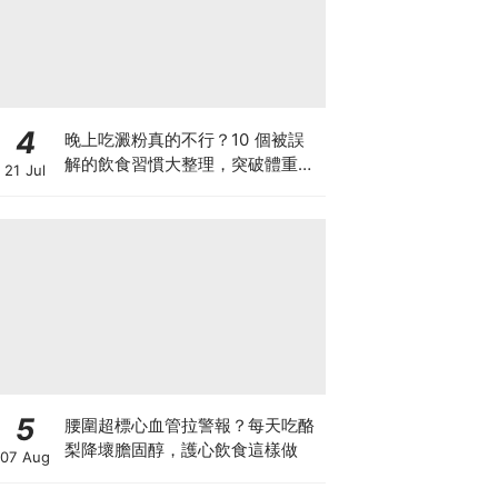
4
晚上吃澱粉真的不行？10 個被誤
解的飲食習慣大整理，突破體重停
21 Jul
滯期的調整指南
5
腰圍超標心血管拉警報？每天吃酪
梨降壞膽固醇，護心飲食這樣做
07 Aug