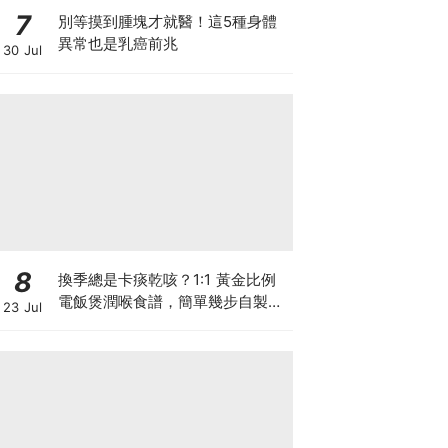
7
別等摸到腫塊才就醫！這5種身體
異常也是乳癌前兆
30 Jul
8
換季總是卡痰乾咳？1:1 黃金比例
電飯煲潤喉食譜，簡單幾步自製天
23 Jul
然潤喉滋養飲