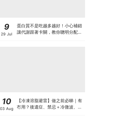
9
蛋白質不是吃越多越好！小心補錯
讓代謝跟著卡關，教你聰明分配三
29 Jul
餐蛋白質份量
10
【冷凍溶脂避雷】做之前必睇｜有
冇用？後遺症、禁忌＋冷微波、雙
03 Aug
機比較