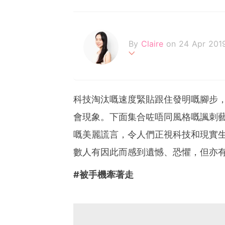
By
Claire
on 24 Apr 201
不追求完美的天秤座，認為
Be your own kind of beau
科技淘汰嘅速度緊貼跟住發明嘅腳步
會現象。下面集合咗唔同風格嘅諷刺
嘅美麗謊言，令人們正視科技和現實
數人有因此而感到遺憾、恐懼，但亦
#被手機牽著走