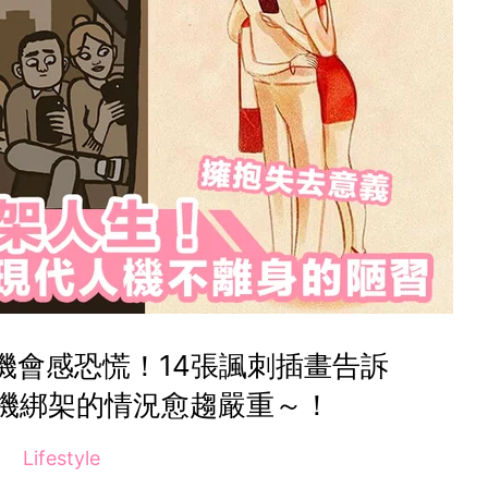
機會感恐慌！14張諷刺插畫告訴
機綁架的情況愈趨嚴重～！
Lifestyle