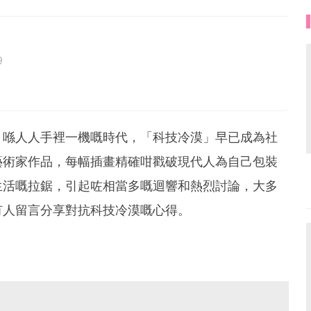
9
世上所有女孩都有著自己獨特的美麗。
tiful!
，喺人人手裡一機嘅時代，「科技冷漠」早已成為社
藝術家作品，每幅插畫精確咁戳破現代人為自己包裝
生活嘅拉鋸，引起咗相當多嘅迴響和熱烈討論，大多
有人留言分享對抗科技冷漠嘅心得。