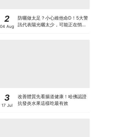
2
防曬做太足？小心維他命D！5大警
訊代表陽光曬太少，可能正在悄悄
04 Aug
影響你的健康
3
改善體質先看腸道健康！哈佛認證
抗發炎水果這樣吃最有效
17 Jul