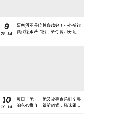
9
蛋白質不是吃越多越好！小心補錯
讓代謝跟著卡關，教你聰明分配三
29 Jul
餐蛋白質份量
10
每日「脆」一脆又被美食燒到？美
編私心推介一餐前儀式，極速阻碳
09 Jul
阻油，餐前一包開啟「易瘦體
質」！