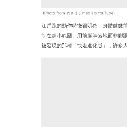
Photo from めざましmedia＠YouTube
江戶跑的動作特徵很明確：身體微微
制在超小範圍、用前腳掌落地而非腳
被發現的那種「快走進化版」，許多