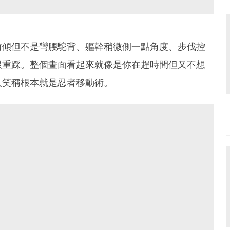
前傾但不是彎腰駝背、軀幹稍微側一點角度、步伐控
跟重踩。整個畫面看起來就像是你在趕時間但又不想
人笑稱根本就是忍者移動術。