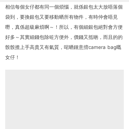
相信每個女仔都有同一個煩惱，就係銀包太大放唔落個
袋到，要換銀包又要移動晒所有物件，有時仲會唔見
嘢，真係超級麻煩啊～！所以，有個細銀包絕對會方便
好多～其實細錢包除咗方便外，價錢又抵啲，而且的的
骰骰揸上手高貴又有氣質，啱晒鍾意揹camera bag嘅
女仔！