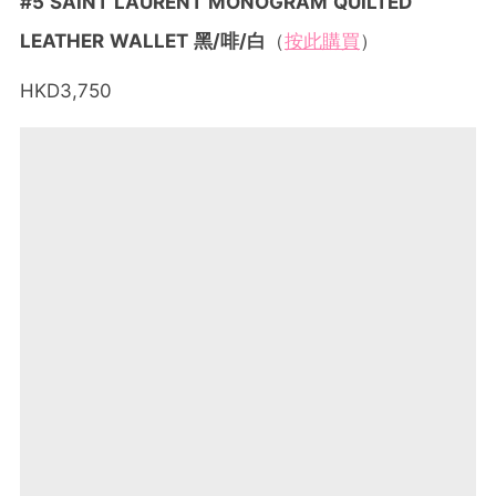
#5 SAINT LAURENT MONOGRAM QUILTED
LEATHER WALLET 黑/啡/白
（
按此購買
）
HKD3,750