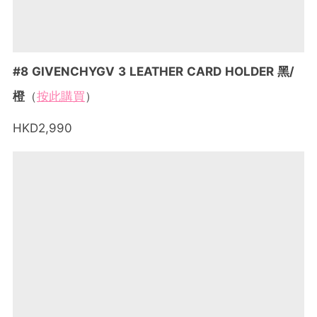
#8 GIVENCHYGV 3 LEATHER CARD HOLDER 黑/
橙
（
按此購買
）
HKD2,990