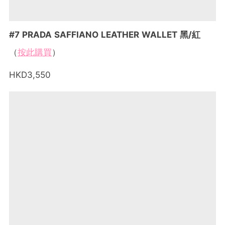
#7 PRADA SAFFIANO LEATHER WALLET 黑/紅
（
按此購買
）
HKD3,550