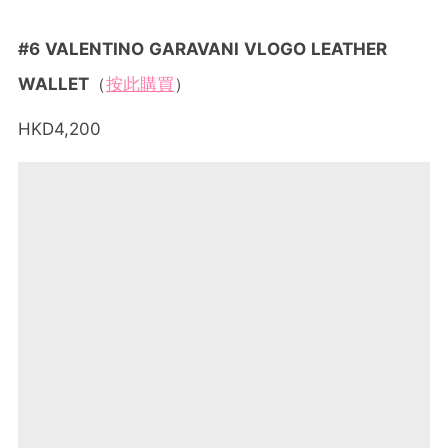
#6 VALENTINO GARAVANI VLOGO LEATHER
WALLET
（
按此購買
）
HKD4,200