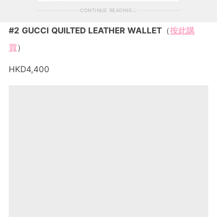
CONTINUE READING
#2 GUCCI QUILTED LEATHER WALLET
（
按此購
買
）
HKD4,400