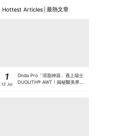
最熱文章
Hottest Articles
1
Onda Pro「溶脂神器」遇上瑞士
DUOLITH® AWT！揭秘醫美界悄
13 Jul
悄瘋傳的「雙機塑形」雙倍震撼彈