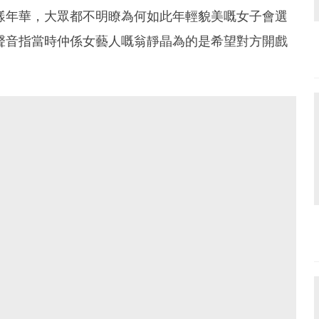
樣年華，大眾都不明瞭為何如此年輕貌美嘅女子會選
聲音指當時仲係女藝人嘅翁靜晶為的是希望對方開戲