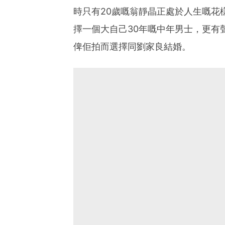
時只有20歲嘅翁靜晶正處於人生嘅花
擇一個大自己30年嘅中年男士，更有
俾佢拍而選擇同劉家良結婚。