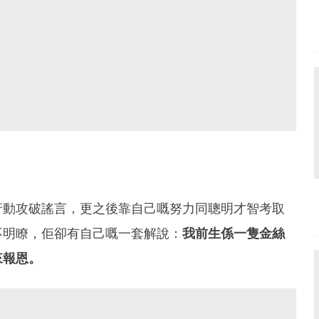
行動攻破謠言，更之後靠自己嘅努力同聰明才智考取
不明瞭，佢卻有自己嘅一套解說：
我前生係一隻金絲
來報恩。