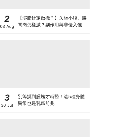
2
【溶脂針定做機？】久坐小腹、腰
間肉怎樣減？副作用與非侵入儀器
03 Aug
比較
3
別等摸到腫塊才就醫！這5種身體
異常也是乳癌前兆
30 Jul