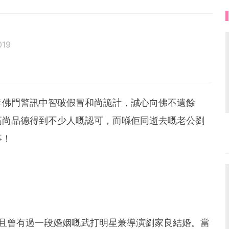
019
 will follow.
年佛門警訊中智破假冒和尚詭計，誠心向佛不遺餘
高尚品德得到不少人嘅認可，而喺佢同逝去嘅老公劉
事！
，而且曾有過一段婚姻嘅武打明星兼導演劉家良結婚。當