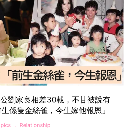
公劉家良相差30載，不甘被說有
前生係隻金絲雀，今生嫁他報恩」
opics
Relationship