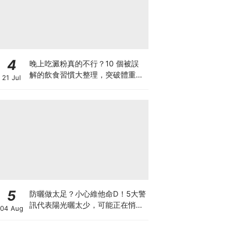
4
晚上吃澱粉真的不行？10 個被誤
解的飲食習慣大整理，突破體重停
21 Jul
滯期的調整指南
5
防曬做太足？小心維他命D！5大警
訊代表陽光曬太少，可能正在悄悄
04 Aug
影響你的健康