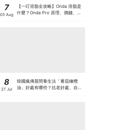
7
【一叮溶脂全攻略】Onda 溶脂是
什麼？Onda Pro 原理、價錢、次
03 Aug
數及中環減肥療程一次了解
8
韓國瘋傳晨間養生法「番茄橄欖
油」好處有哪些？抗老好處、自製
27 Jul
做法與禁忌一次看