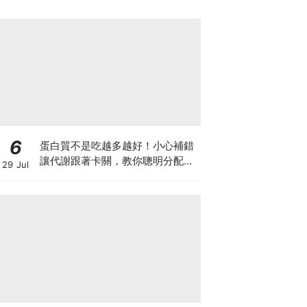
6
蛋白質不是吃越多越好！小心補錯
讓代謝跟著卡關，教你聰明分配三
29 Jul
餐蛋白質份量