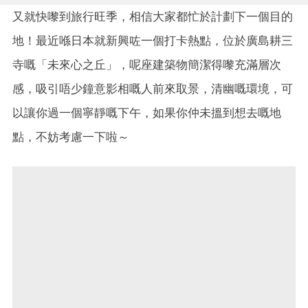
又就快嚟到旅行旺季，相信大家都忙於計劃下一個目的
地！最近喺日本就新興咗一個打卡熱點，位於廣島耕三
寺嘅「未來心之丘」，呢座建築物簡潔得嚟充滿層次
感，吸引唔少鐘意影相嘅人前來取景，清幽嘅環境，可
以讓你過一個寧靜嘅下午，如果你仲未搵到想去嘅地
點，不妨考慮一下啦～