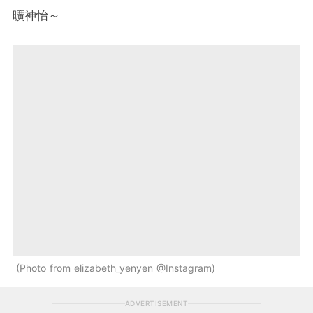
曠神怡～
Photo from elizabeth_yenyen @Instagram
ADVERTISEMENT