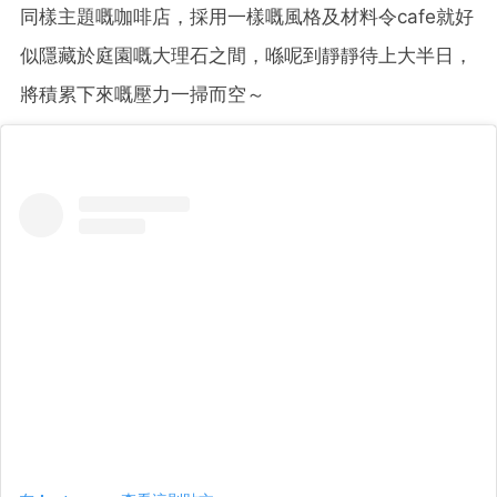
同樣主題嘅咖啡店，採用一樣嘅風格及材料令cafe就好
似隱藏於庭園嘅大理石之間，喺呢到靜靜待上大半日，
將積累下來嘅壓力一掃而空～