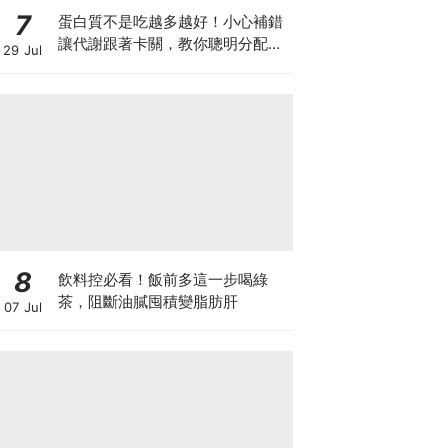
7
蛋白質不是吃越多越好！小心補錯
讓代謝跟著卡關，教你聰明分配三
29 Jul
餐蛋白質份量
8
飲料控必看！飯前多這一步喝綠
茶，阻斷油膩囤積變脂肪肝
07 Jul