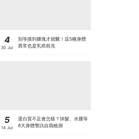
4
別等摸到腫塊才就醫！這5種身體
異常也是乳癌前兆
30 Jul
5
蛋白質不足會怎樣？掉髮、水腫等
8大身體警訊自我檢測
14 Jul