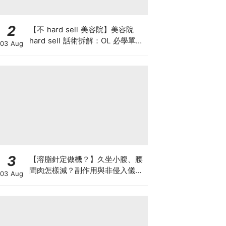
2
【不 hard sell 美容院】美容院
hard sell 話術拆解：OL 必學單次
03 Aug
收費與預繳套票消費攻略
3
【溶脂針定做機？】久坐小腹、腰
間肉怎樣減？副作用與非侵入儀器
03 Aug
比較