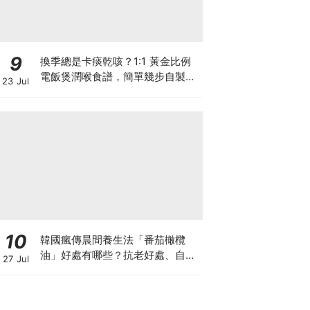
9
換季總是卡痰乾咳？1:1 黃金比例
電飯煲潤喉食譜，簡單幾步自製天
23 Jul
然潤喉滋養飲
10
韓國瘋傳晨間養生法「番茄橄欖
油」好處有哪些？抗老好處、自製
27 Jul
做法與禁忌一次看