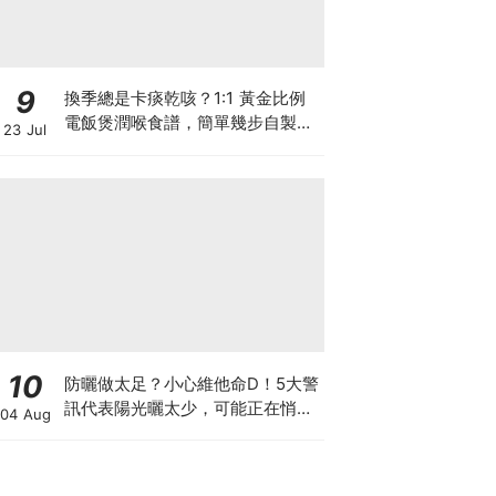
9
換季總是卡痰乾咳？1:1 黃金比例
電飯煲潤喉食譜，簡單幾步自製天
23 Jul
然潤喉滋養飲
10
防曬做太足？小心維他命D！5大警
訊代表陽光曬太少，可能正在悄悄
04 Aug
影響你的健康