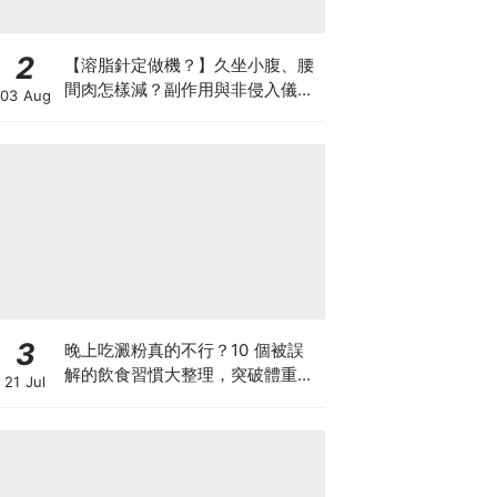
2
【溶脂針定做機？】久坐小腹、腰
間肉怎樣減？副作用與非侵入儀器
03 Aug
比較
3
晚上吃澱粉真的不行？10 個被誤
解的飲食習慣大整理，突破體重停
21 Jul
滯期的調整指南