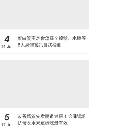
4
蛋白質不足會怎樣？掉髮、水腫等
8大身體警訊自我檢測
14 Jul
5
改善體質先看腸道健康！哈佛認證
抗發炎水果這樣吃最有效
17 Jul