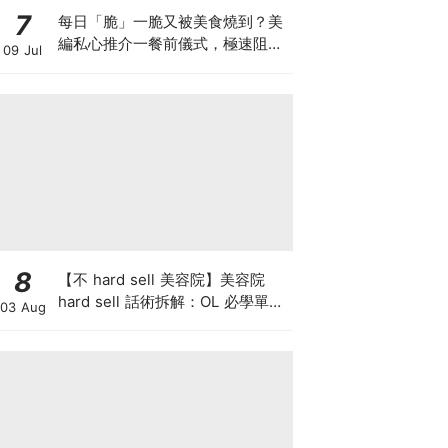
7
每日「脆」一脆又被美食燒到？美
編私心推介一餐前儀式，極速阻碳
09 Jul
阻油，餐前一包開啟「易瘦體
質」！
8
【不 hard sell 美容院】美容院
hard sell 話術拆解：OL 必學單次
03 Aug
收費與預繳套票消費攻略