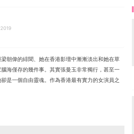
 2019
與梁朝偉的緋聞、她在香港影壇中漸漸淡出和她在草
家腦海僅存的幾件事。其實張曼玉非常獨行，甚至一
她卻是一個自由靈魂。作為香港最有實力的女演員之