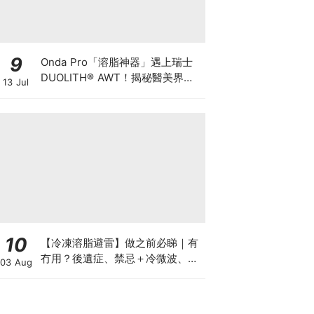
9
Onda Pro「溶脂神器」遇上瑞士
DUOLITH® AWT！揭秘醫美界悄
13 Jul
悄瘋傳的「雙機塑形」雙倍震撼彈
10
【冷凍溶脂避雷】做之前必睇｜有
冇用？後遺症、禁忌＋冷微波、雙
03 Aug
機比較