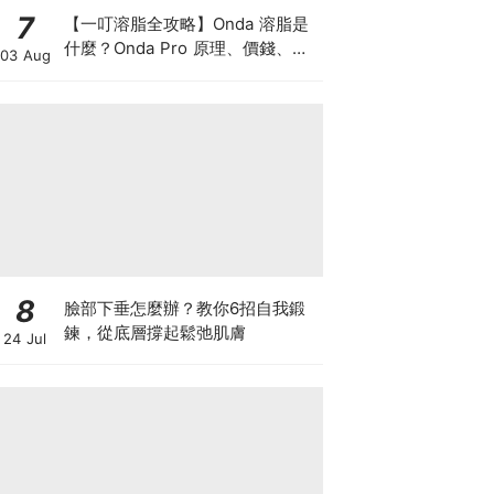
7
【一叮溶脂全攻略】Onda 溶脂是
什麼？Onda Pro 原理、價錢、次
03 Aug
數及中環減肥療程一次了解
8
臉部下垂怎麼辦？教你6招自我鍛
鍊，從底層撐起鬆弛肌膚
24 Jul