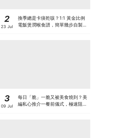
2
換季總是卡痰乾咳？1:1 黃金比例
電飯煲潤喉食譜，簡單幾步自製天
23 Jul
然潤喉滋養飲
3
每日「脆」一脆又被美食燒到？美
編私心推介一餐前儀式，極速阻碳
09 Jul
阻油，餐前一包開啟「易瘦體
質」！