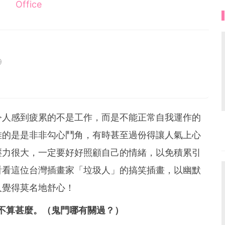
Office
9
世上所有女孩都有著自己獨特的美麗。
tiful!
令人感到疲累的不是工作，而是不能正常自我運作的
堆的是是非非勾心鬥角，有時甚至過份得讓人氣上心
壓力很大，一定要好好照顧自己的情緒，以免積累引
看看這位台灣插畫家「垃圾人」的搞笑插畫，以幽默
人覺得莫名地舒心！
本不算甚麼。（鬼門哪有關過？）