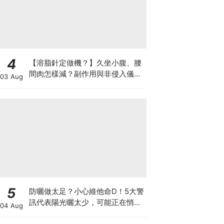
4
【溶脂針定做機？】久坐小腹、腰
間肉怎樣減？副作用與非侵入儀器
03 Aug
比較
5
防曬做太足？小心維他命D！5大警
訊代表陽光曬太少，可能正在悄悄
04 Aug
影響你的健康