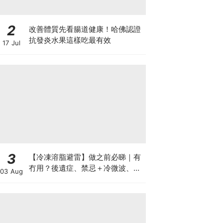
2
改善體質先看腸道健康！哈佛認證
抗發炎水果這樣吃最有效
17 Jul
3
【冷凍溶脂避雷】做之前必睇｜有
冇用？後遺症、禁忌＋冷微波、雙
03 Aug
機比較