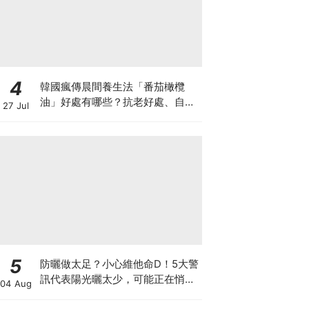
4
韓國瘋傳晨間養生法「番茄橄欖
油」好處有哪些？抗老好處、自製
27 Jul
做法與禁忌一次看
5
防曬做太足？小心維他命D！5大警
訊代表陽光曬太少，可能正在悄悄
04 Aug
影響你的健康