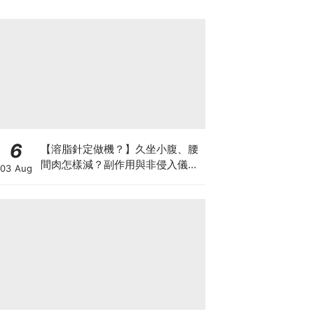
6
【溶脂針定做機？】久坐小腹、腰
間肉怎樣減？副作用與非侵入儀器
03 Aug
比較