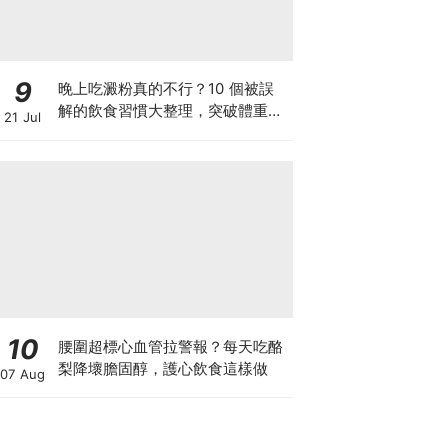
9
晚上吃澱粉真的不行？10 個被誤
解的飲食習慣大整理，突破體重停
21 Jul
滯期的調整指南
10
腰圍超標心血管拉警報？每天吃酪
梨降壞膽固醇，護心飲食這樣做
07 Aug