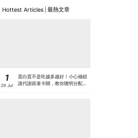
最熱文章
Hottest Articles
1
蛋白質不是吃越多越好！小心補錯
讓代謝跟著卡關，教你聰明分配三
29 Jul
餐蛋白質份量