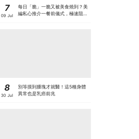
7
每日「脆」一脆又被美食燒到？美
編私心推介一餐前儀式，極速阻碳
09 Jul
阻油，餐前一包開啟「易瘦體
質」！
8
別等摸到腫塊才就醫！這5種身體
異常也是乳癌前兆
30 Jul