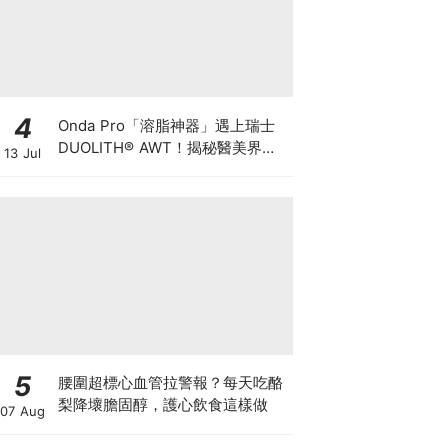
4
Onda Pro「溶脂神器」遇上瑞士
DUOLITH® AWT！揭秘醫美界悄
13 Jul
悄瘋傳的「雙機塑形」雙倍震撼彈
5
腰圍超標心血管拉警報？每天吃酪
梨降壞膽固醇，護心飲食這樣做
07 Aug