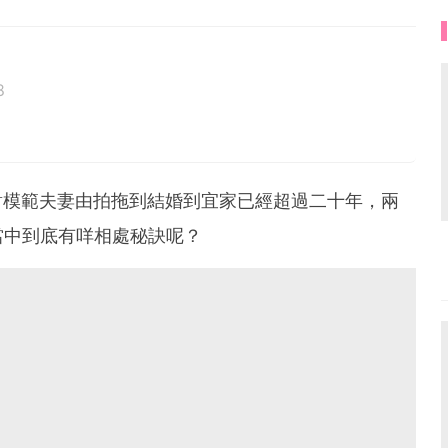
8
世上所有女孩都有著自己獨特的美麗。
tiful!
呢一對模範夫妻由拍拖到結婚到宜家已經超過二十年，兩
當中到底有咩相處秘訣呢？