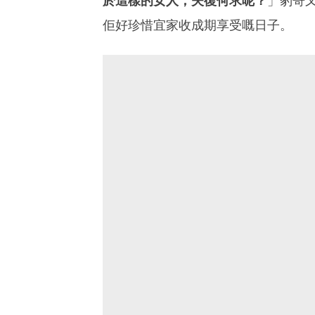
於這樣的女人，夫復何求呢？
」豹哥
佢好珍惜宜家收成期享受嘅日子。