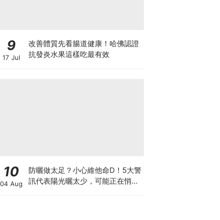
9
改善體質先看腸道健康！哈佛認證
抗發炎水果這樣吃最有效
17 Jul
10
防曬做太足？小心維他命D！5大警
訊代表陽光曬太少，可能正在悄悄
04 Aug
影響你的健康