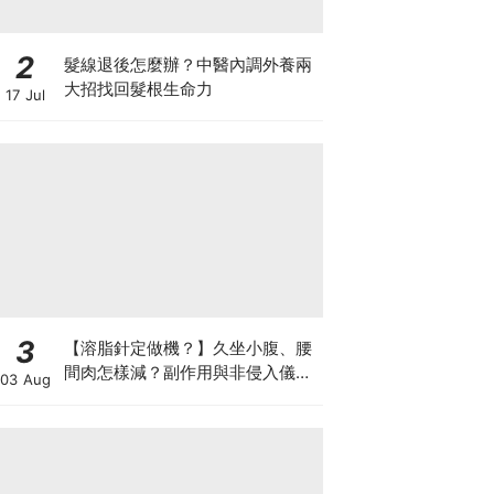
2
髮線退後怎麼辦？中醫內調外養兩
大招找回髮根生命力
17 Jul
3
【溶脂針定做機？】久坐小腹、腰
間肉怎樣減？副作用與非侵入儀器
03 Aug
比較