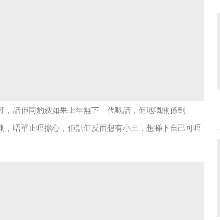
哥，話佢同豹嫂如果上年無下一代嘅話，佢地嘅關係到
預測，唔單止唔擔心，佢話佢反而想有小三，想睇下自己可唔