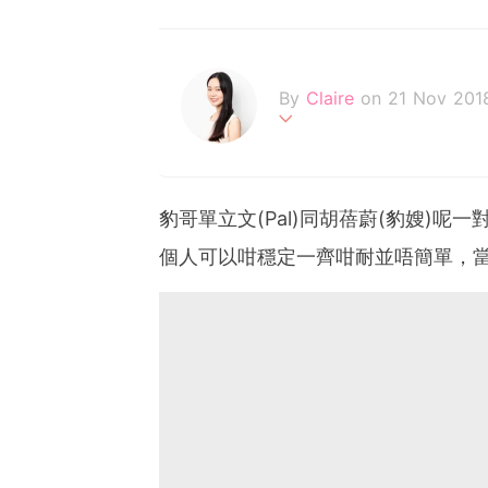
By
Claire
on 21 Nov 201
不追求完美的天秤座，認為
Be your own kind of beau
豹哥單立文(Pal)同胡蓓蔚(豹嫂)
個人可以咁穩定一齊咁耐並唔簡單，