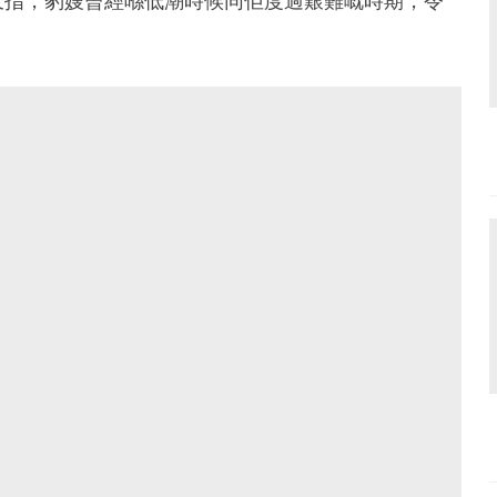
又指，豹嫂曾經喺低潮時候同佢度過艱難嘅時期，令