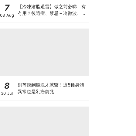
7
【冷凍溶脂避雷】做之前必睇｜有
冇用？後遺症、禁忌＋冷微波、雙
03 Aug
機比較
8
別等摸到腫塊才就醫！這5種身體
異常也是乳癌前兆
30 Jul