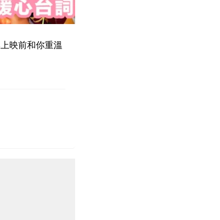
集上映前和你重溫
。