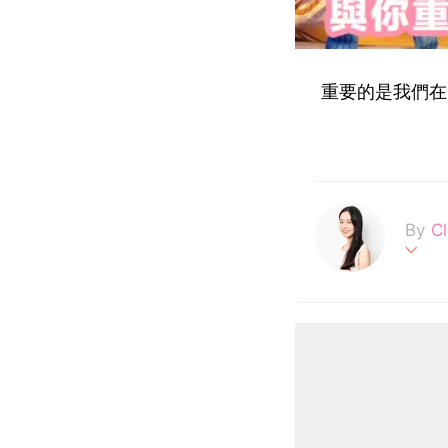
重要的是我們在
By
C
不追
Be yo