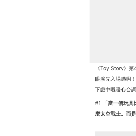
《Toy Stor
眼淚先入場睇啊！
下戲中嘅暖心台
#1
「當一個玩具
麼太空戰士。而