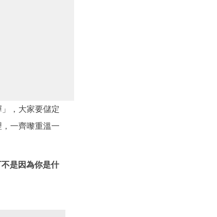
淚彈」，大家要儲定
道理，一齊嚟重溫一
可不是因為你是什