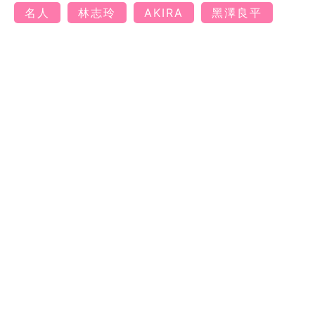
名人
林志玲
AKIRA
黑澤良平