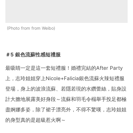
Photo from from Weibo
＃5 銀色流蘇性感短禮服
最吸睛一定是這一套短禮服！婚禮完結的After Party
上，志玲姐姐穿上Nicole+Falicia銀色流蘇火辣短禮服
登場，身上的波浪流蘇、若隱若現的水鑽蕾絲，貼身設
計大膽地展露美好身段～流蘇和羽毛令榻舉手投足都極
盡婀娜多姿，除了裙子漂亮外，不得不驚嘆，志玲姐姐
的身型真的是超級惹火啊～