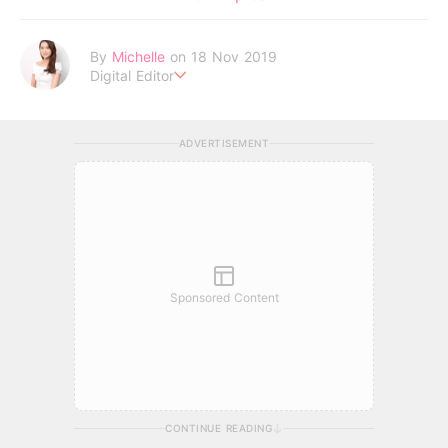
By
Michelle
on 18 Nov 2019
Digital Editor
Life is short, don't be lazy . Be your own idol to enjoy every
moment !
ADVERTISEMENT
Sponsored Content
CONTINUE READING