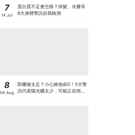
7
蛋白質不足會怎樣？掉髮、水腫等
8大身體警訊自我檢測
14 Jul
8
防曬做太足？小心維他命D！5大警
訊代表陽光曬太少，可能正在悄悄
04 Aug
影響你的健康