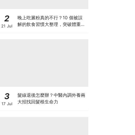
2
晚上吃澱粉真的不行？10 個被誤
解的飲食習慣大整理，突破體重停
21 Jul
滯期的調整指南
3
髮線退後怎麼辦？中醫內調外養兩
大招找回髮根生命力
17 Jul