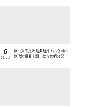
6
蛋白質不是吃越多越好！小心補錯
讓代謝跟著卡關，教你聰明分配三
29 Jul
餐蛋白質份量