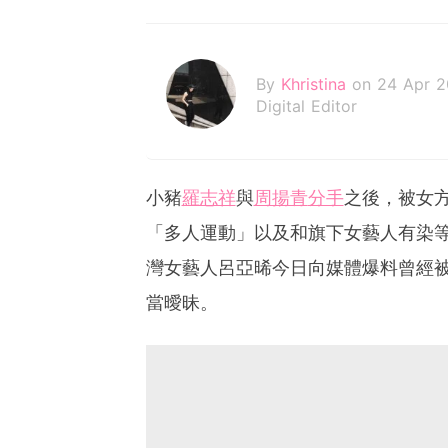
By
Khristina
on 24 Apr 
Digital Editor
小豬
羅志祥
與
周揚青
分手
之後，被女
「多人運動」以及和旗下女藝人有染
灣女藝人呂亞晞今日向媒體爆料曾經
當曖昧。