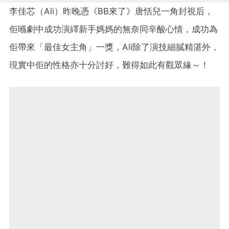
李佳芯（Ali）昨晚憑《BB來了》唐恬兒一角封視后，
佢喺劇中成功演繹新手媽媽的無奈同辛酸心情，成功為
佢帶來「最佳女主角」一獎，Ali除了演技細膩精湛外，
現實中佢的性格亦十分討好，難得如此有觀眾緣～！