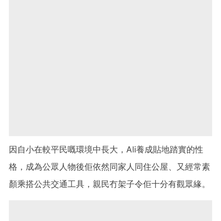
因自小在較平民嘅環境中長大，Ali養成貼地踏實的性
格，成為公眾人物後佢依然同家人同住公屋、又經常素
顏乘搭公共交通工具，親民冇架子令佢十分有觀眾緣。