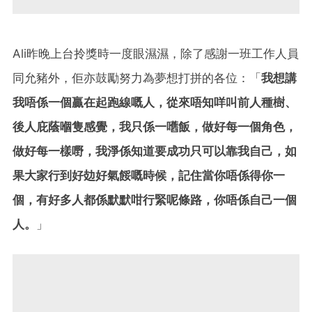
Ali昨晚上台拎獎時一度眼濕濕，除了感謝一班工作人員
同允豬外，佢亦鼓勵努力為夢想打拼的各位：「
我想講
我唔係一個贏在起跑線嘅人，從來唔知咩叫前人種樹、
後人庇蔭嗰隻感覺，我只係一嚿飯，做好每一個角色，
做好每一樣嘢，我淨係知道要成功只可以靠我自己，如
果大家行到好攰好氣餒嘅時候，記住當你唔係得你一
個，有好多人都係默默咁行緊呢條路，你唔係自己一個
人。
」