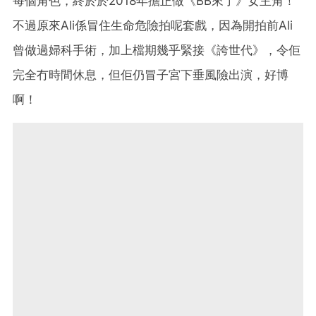
每個角色，終於於2018年擔正做《BB來了》女主角！
不過原來Ali係冒住生命危險拍呢套戲，因為開拍前Ali
曾做過婦科手術，加上檔期幾乎緊接《誇世代》，令佢
完全冇時間休息，但佢仍冒子宮下垂風險出演，好博
啊！