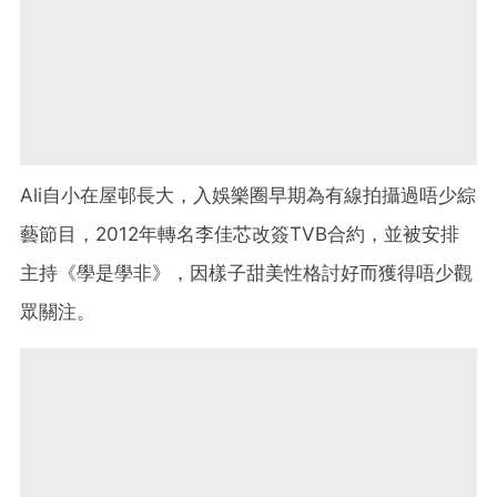
Ali自小在屋邨長大，入娛樂圈早期為有線拍攝過唔少綜
藝節目，2012年轉名李佳芯改簽TVB合約，並被安排
主持《學是學非》，因樣子甜美性格討好而獲得唔少觀
眾關注。