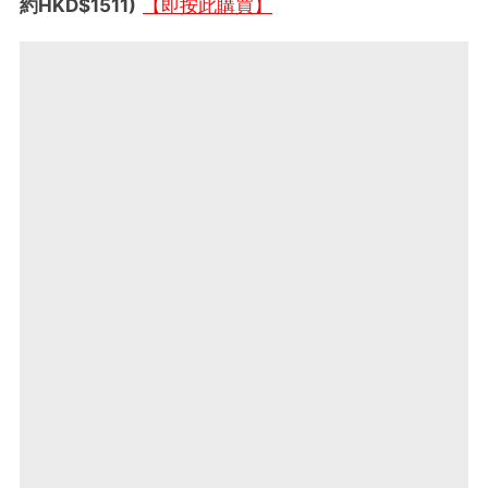
約HKD$1511)
【即按此購買】