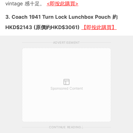
vintage 感十足。
<即按此購買>
3. Coach 1941 Turn Lock Lunchbox Pouch
約
HKD$2143 (原價約HKD$3061)
【即按此購買】
ADVERTISEMENT
Sponsored Content
CONTINUE READING