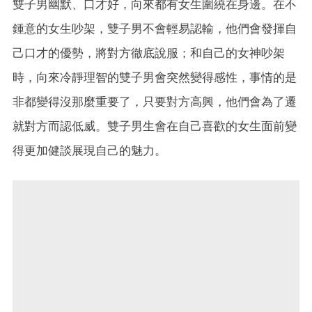
雙子男幽默、口才好，向來都有女生圍繞在身邊。在不
鍾意的女生吵架，雙子男不會輕易認輸，他們會發揮自
己口才的優勢，將對方徹底說服；和自己的女神吵架
時，向來冷靜理智的雙子男會突然變得感性，事情的是
非都變得沒那麼重要了，只要對方高興，他們會為了遷
就對方而認低威。雙子男生會在自己喜歡的女生面前變
得更加健談展現自己的魅力。