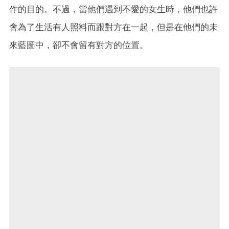
作的目的。不過，當他們遇到不愛的女生時，他們也許
會為了生活有人照料而跟對方在一起，但是在他們的未
來藍圖中，卻不會留有對方的位置。