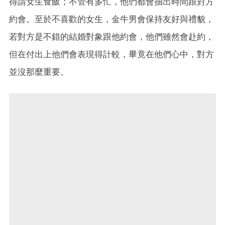
得請女生食飯；不管有多忙，他們都會抽出時間跟對方
約會。至於不喜歡的女生，金牛男會保持友好與禮貌，
若對方是不錯的結婚對象跟他約會，他們雖然會赴約，
但在付出上他們會表現得計較，畢竟在他們心中，對方
並沒那麼重要。