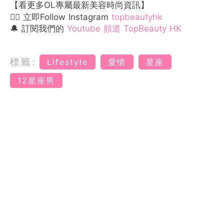
【看更多OL專屬最新美容時尚資訊】
👉🏻 立即Follow Instagram
topbeautyhk
🔔 訂閱我們的
Youtube 頻道 TopBeauty HK
標籤:
Lifestyle
愛情
星座
12星座男