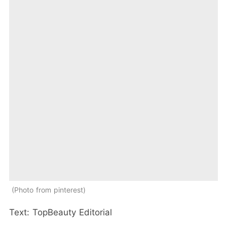
Photo from pinterest
Text: TopBeauty Editorial