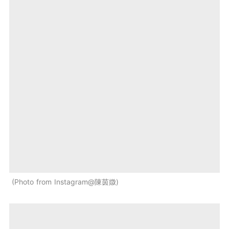
Photo from Instagram@陳茵媺