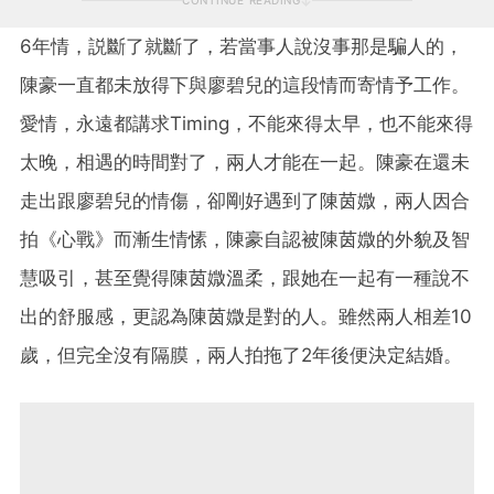
CONTINUE READING
6年情，説斷了就斷了，若當事人說沒事那是騙人的，
陳豪一直都未放得下與廖碧兒的這段情而寄情予工作。
愛情，永遠都講求Timing，不能來得太早，也不能來得
太晚，相遇的時間對了，兩人才能在一起。陳豪在還未
走出跟廖碧兒的情傷，卻剛好遇到了陳茵媺，兩人因合
拍《心戰》而漸生情愫，陳豪自認被陳茵媺的外貌及智
慧吸引，甚至覺得陳茵媺溫柔，跟她在一起有一種說不
出的舒服感，更認為陳茵媺是對的人。雖然兩人相差10
歲，但完全沒有隔膜，兩人拍拖了2年後便決定結婚。