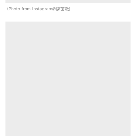
Photo from Instagram@陳茵媺