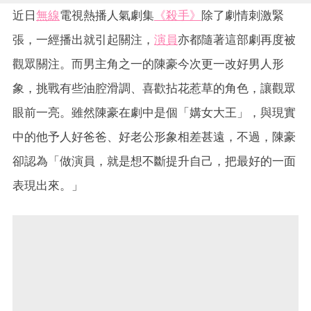
近日
無線
電視熱播人氣劇集
《殺手》
除了劇情刺激緊
張，一經播出就引起關注，
演員
亦都隨著這部劇再度被
觀眾關注。而男主角之一的陳豪今次更一改好男人形
象，挑戰有些油腔滑調、喜歡拈花惹草的角色，讓觀眾
眼前一亮。雖然陳豪在劇中是個「媾女大王」，與現實
中的他予人好爸爸、好老公形象相差甚遠，不過，陳豪
卻認為「做演員，就是想不斷提升自己，把最好的一面
表現出來。」