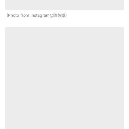
Photo from Instagram@陳茵媺