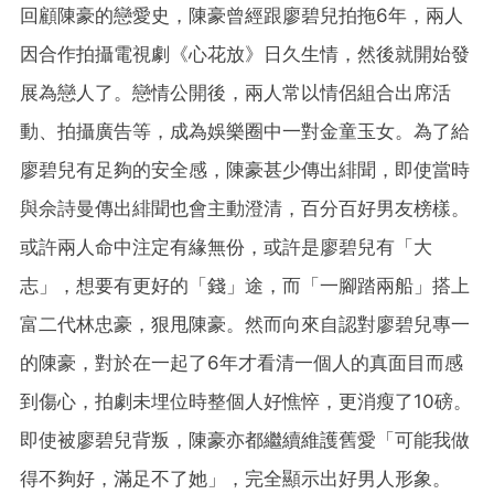
回顧陳豪的戀愛史，陳豪曾經跟廖碧兒拍拖6年，兩人
因合作拍攝電視劇《心花放》日久生情，然後就開始發
展為戀人了。戀情公開後，兩人常以情侶組合出席活
動、拍攝廣告等，成為娛樂圈中一對金童玉女。為了給
廖碧兒有足夠的安全感，陳豪甚少傳出緋聞，即使當時
與佘詩曼傳出緋聞也會主動澄清，百分百好男友榜樣。
或許兩人命中注定有緣無份，或許是廖碧兒有「大
志」，想要有更好的「錢」途，而「一腳踏兩船」搭上
富二代林忠豪，狠甩陳豪。然而向來自認對廖碧兒專一
的陳豪，對於在一起了6年才看清一個人的真面目而感
到傷心，拍劇未埋位時整個人好憔悴，更消瘦了10磅。
即使被廖碧兒背叛，陳豪亦都繼續維護舊愛「可能我做
得不夠好，滿足不了她」，完全顯示出好男人形象。