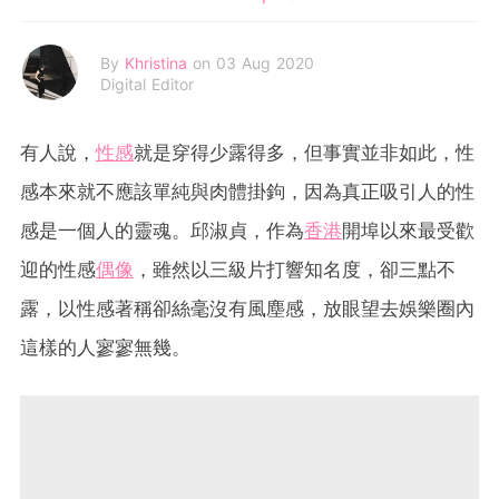
By
Khristina
on 03 Aug 2020
Digital Editor
有人說，
性感
就是穿得少露得多，但事實並非如此，性
感本來就不應該單純與肉體掛鉤，因為真正吸引人的性
感是一個人的靈魂。邱淑貞，作為
香港
開埠以來最受歡
迎的性感
偶像
，雖然以三級片打響知名度，卻三點不
露，以性感著稱卻絲毫沒有風塵感，放眼望去娛樂圈內
這樣的人寥寥無幾。