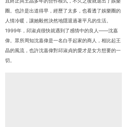
且終止與王晶多年的合作模式，不久之後就退出了娛樂
圈。也許是出道得早，經歷了太多，也看透了娛樂圈的
人情冷暖，讓她毅然決然地隱退過著平凡的生活。
1999年，邱淑貞很快就遇到了感情中的良人——沈嘉
偉。眾所周知沈嘉偉是一名白手起家的商人，相比起王
晶的風流，也許沈嘉偉對邱淑貞的愛才是女方想要的一
切。