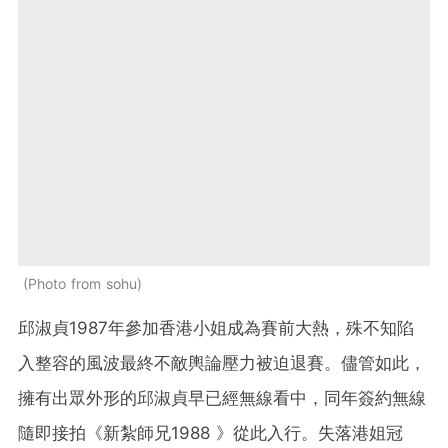
Photo from sohu
邱淑貞1987年參加香港小姐成為賽前大熱，殊不知陷
入整容的風波最終不敵輿論壓力被迫退賽。儘管如此，
擁有出眾外形的邱淑貞早已經無線看中，同年簽約無線
隨即接拍《新紮師兄1988 》從此入行。失落港姐冠