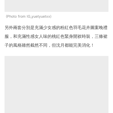
Photo from IG_yuetyuetxx
另外兩套分別是充滿少女感的粉紅色羽毛花卉圖案晚禮
服，和充滿性感女人味的桃紅色緊身開衩時裝，三條裙
子的風格雖然截然不同，但沈月都能完美消化！