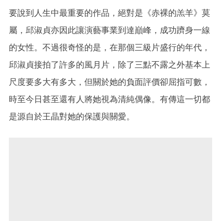
要說到人生中最重要的作品，絕對是《赤裸的羔羊》莫
屬，邱淑貞亦因此讓演藝事業到達巔峰，成功躋身一線
的女性。不過很奇怪的是，在那個三級片盛行的年代，
邱淑貞接拍了許多的風月片，除了三點不露之外基本上
尺度要多大有多大，但關於她的負面評價卻屈指可數，
時至今日甚至還有人將她視為清純偶像。有傳這一切都
是源自於王晶對她的保護與關愛。