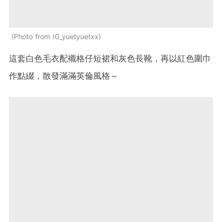
Photo from IG_yuetyuetxx
這套白色毛衣配襯格仔短裙和灰色長靴，再以紅色圍巾
作點綴，散發滿滿英倫風格～