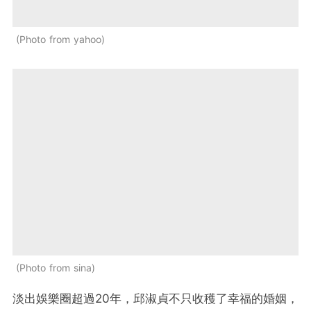
Photo from yahoo
Photo from sina
淡出娛樂圈超過20年，邱淑貞不只收穫了幸福的婚姻，