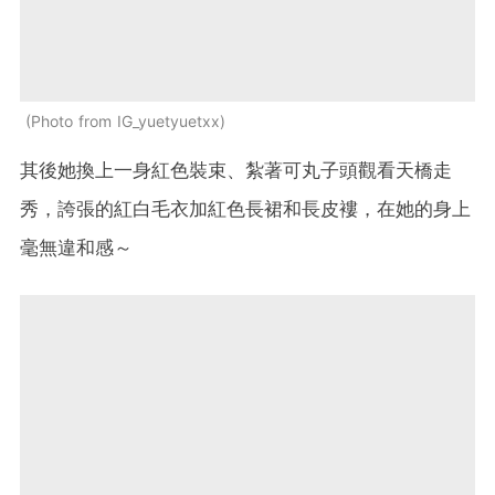
Photo from IG_yuetyuetxx
其後她換上一身紅色裝束、紮著可丸子頭觀看天橋走
秀，誇張的紅白毛衣加紅色長裙和長皮褸，在她的身上
毫無違和感～