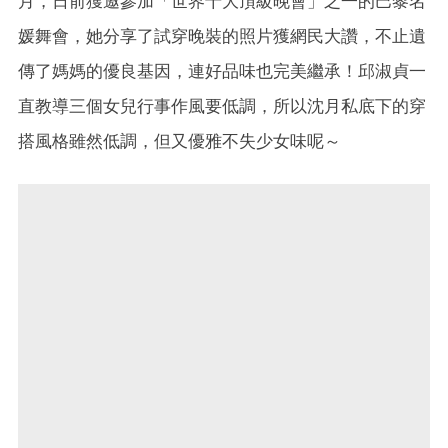
月，日前獲邀參加「世界十大頂級晚會」之一的巴黎名
媛舞會，她分享了試穿晚裝的照片獲網民大讚，不止遺
傳了媽媽的優良基因，連好品味也完美繼承！邱淑貞一
直教導三個女兒行事作風要低調，所以沈月私底下的穿
搭風格雖然低調，但又優雅不失少女味呢～