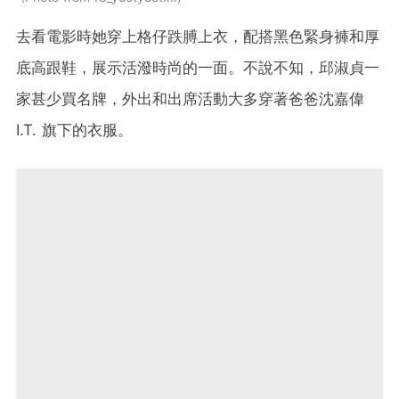
去看電影時她穿上格仔跌膊上衣，配搭黑色緊身褲和厚
底高跟鞋，展示活潑時尚的一面。不說不知，邱淑貞一
家甚少買名牌，外出和出席活動大多穿著爸爸沈嘉偉
I.T. 旗下的衣服。