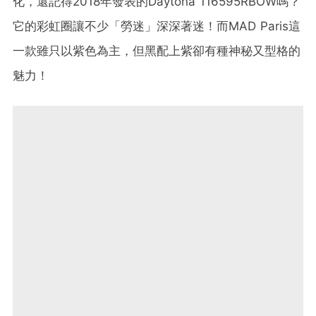
化，還記得2018年發表的Daytona 116595RBOW嗎？
它的彩虹圈讓不少「勞迷」深深著迷！而MAD Paris這
一款雖只以紫色為主，但黑配上紫卻有種神秘又型格的
魅力！