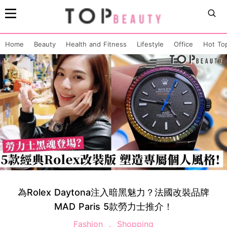
Home
Beauty
Health and Fitness
Lifestyle
Office
Hot To
為Rolex Daytona注入暗黑魅力？法國改裝品牌
MAD Paris 5款勞力士推介！
Fashion
Shopping