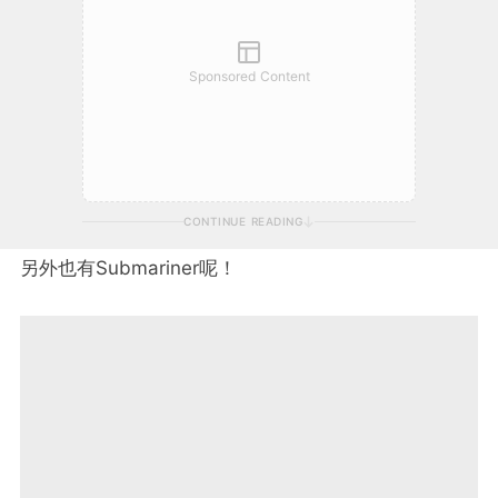
Sponsored Content
CONTINUE READING
另外也有Submariner呢！