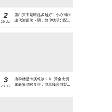
2
蛋白質不是吃越多越好！小心補錯
讓代謝跟著卡關，教你聰明分配三
29 Jul
餐蛋白質份量
3
換季總是卡痰乾咳？1:1 黃金比例
電飯煲潤喉食譜，簡單幾步自製天
23 Jul
然潤喉滋養飲