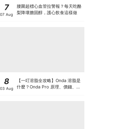
7
腰圍超標心血管拉警報？每天吃酪
梨降壞膽固醇，護心飲食這樣做
07 Aug
8
【一叮溶脂全攻略】Onda 溶脂是
什麼？Onda Pro 原理、價錢、次
03 Aug
數及中環減肥療程一次了解