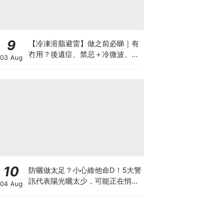
9
【冷凍溶脂避雷】做之前必睇｜有
冇用？後遺症、禁忌＋冷微波、雙
03 Aug
機比較
10
防曬做太足？小心維他命D！5大警
訊代表陽光曬太少，可能正在悄悄
04 Aug
影響你的健康