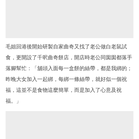
毛姐回港後開始研製自家曲奇又找了老公做白老鼠試
食，更開設了千呎曲奇餅店，開店時老公同囡囡都落手
落腳幫忙：「舖頭入面每一盒餅的絲帶，都是我綁的；
昨晚大女加入一起綁，每綁一條絲帶，就好似一個祝
福，這並不是食物這麼簡單，而是加入了心意及祝
福。」