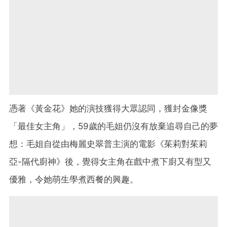
憑著《黃金花》她的演技獲得大眾認同，獲封金像獎
「最佳女主角」，59歲的毛姐仍沒有放棄追尋自己的夢
想：毛姐自從由梅麗史翠普主演的電影《茱莉對茱莉
亞-隔代廚神》後，覺得女主角在戲中煮下廚又有型又
優雅，令她萌生學煮西餐的興趣。