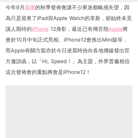
今年9月
蘋果
的秋季發佈會讓不少果迷都略感失望，因
為只是迎來了iPad與Apple Watch的革新，卻始終未見
讓人期待的
iPhone
12身影，最近已有傳言指
Apple
將
會於10月中旬正式亮相、iPhone12會推出Mini版等，
而Apple有關方面亦於今日凌晨時份向各地傳媒發出官
方邀請函，以「Hi, Speed！」為主題，外界普遍相信
這次發佈會的重點將會是iPhone12！