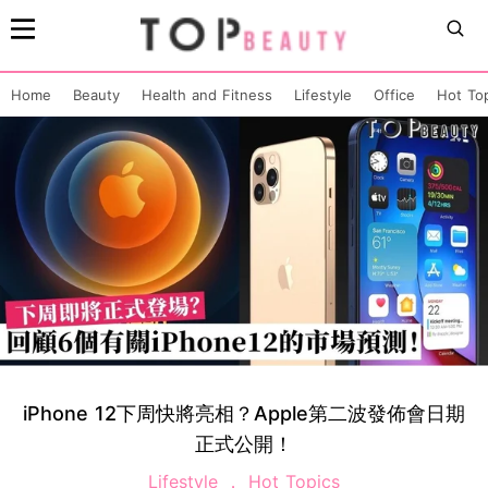
Home
Beauty
Health and Fitness
Lifestyle
Office
Hot To
iPhone 12下周快將亮相？Apple第二波發佈會日期
正式公開！
Lifestyle
Hot Topics